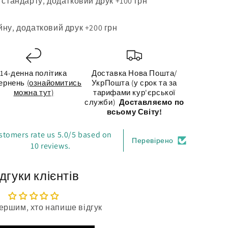
 стандарту, додатковий друк +100 грн
ну, додатковий друк +200 грн
14-денна політика
Доставка Нова Пошта/
ернень
(ознайомитись
УкрПошта (у срок та за
можна тут)
тарифами кур'єрської
служби)
Доставляємо по
всьому Світу!
stomers rate us 5.0/5 based on
Перевірено
10 reviews.
дгуки клієнтів
ершим, хто напише відгук