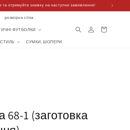
 та отримуйте знижку на наступне замовлення!
розмірна сітка
Корзина
увійти
для
ТИЧНІ ФУТБОЛКИ
покупок
КСТИЛЬ
СУМКИ, ШОПЕРИ
 68-1 (заготовка