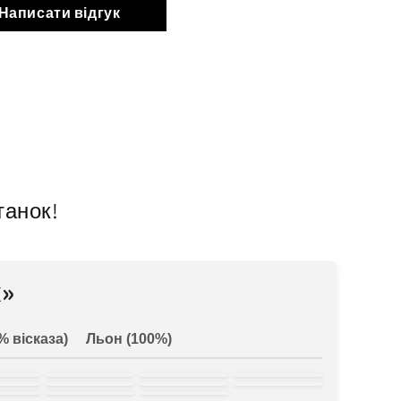
Написати відгук
танок!
»
% вісказа)
Льон (100%)
ена
блакитна
трава
пляшковий
оний
бордовий
світла
блакитна