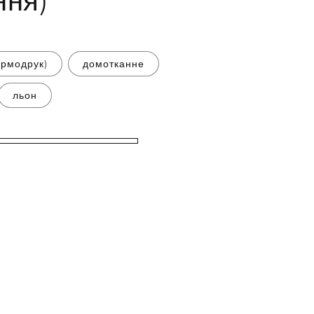
ння)
ермодрук)
домотканне
льон