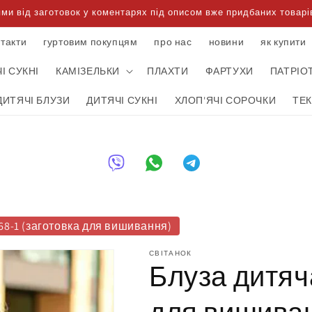
 від заготовок у коментарях під описом вже придбаних товарів
нтакти
гуртовим покупцям
про нас
новини
як купити
І СУКНІ
КАМІЗЕЛЬКИ
ПЛАХТИ
ФАРТУХИ
ПАТРІО
ДИТЯЧІ БЛУЗИ
ДИТЯЧІ СУКНІ
ХЛОП'ЯЧІ СОРОЧКИ
ТЕ
68-1 (заготовка для вишивання)
СВІТАНОК
Блуза дитяча