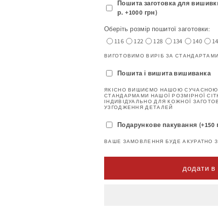
Пошита заготовка для вишивки 
р. +1000 грн)
Оберіть розмір пошитої заготовки:
116
122
128
134
140
1
ВИГОТОВИМО ВИРІБ ЗА СТАНДАРТАМ
Пошита і вишита вишиванка
ЯКІСНО ВИШИЄМО НАШОЮ СУЧАСНОЮ
СТАНДАРМАМИ НАШОЇ РОЗМІРНОЇ СІТ
ІНДИВІДУАЛЬНО ДЛЯ КОЖНОЇ ЗАГОТО
УЗГОДЖЕННЯ ДЕТАЛЕЙ
Подарункове пакування (+150 
ВАШЕ ЗАМОВЛЕННЯ БУДЕ АКУРАТНО 
додати в