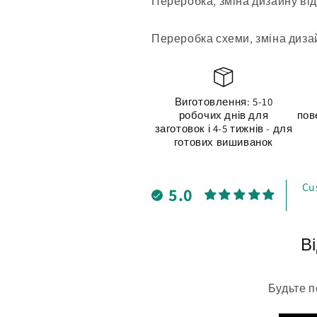
Переробка, зміна дизайну від
Переробка схеми, зміна дизай
Виготовлення: 5-10
робочих днів для
пов
заготовок і 4-5 тижнів - для
готових вишиванок
Cu
5.0
Ві
Будьте п