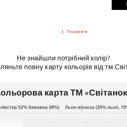
Поширити
Не знайшли потрібний колір?
ляньте повну карту кольорів від тм Сві
Кольорова карта ТМ «Світанок
ліестер 52% бавовна 48%)
Льон-віскоза (30% льон, 70
білий
молочний
світло-
зел
жовтий
пісочний
рожевий
черв