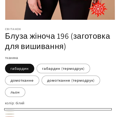
Відкрийте
матеріал
1
СВІТАНОК
Блуза жіноча 196 (заготовка
у
модальному
вікні
для вишивання)
тканина
габардин
габардин (термодрук)
домотканне
домотканне (термодрук)
льон
колір:
білий
білий
молочний
бежевий