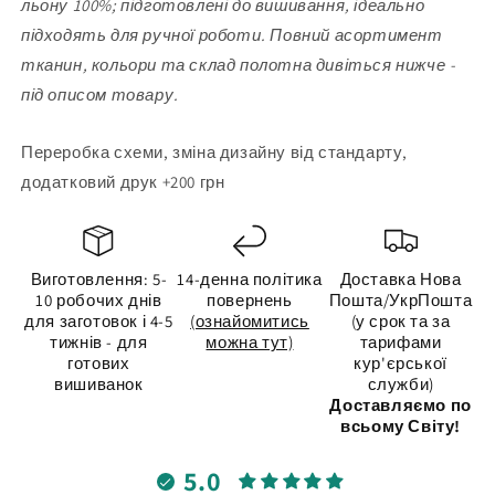
льону 100%; підготовлені до вишивання, ідеально
підходять для ручної роботи. Повний асортимент
тканин, кольори та склад полотна дивіться нижче -
під описом товару.
Переробка схеми, зміна дизайну від стандарту,
додатковий друк +200 грн
Виготовлення: 5-
14-денна політика
Доставка Нова
10 робочих днів
повернень
Пошта/УкрПошта
для заготовок і 4-5
(ознайомитись
(у срок та за
тижнів - для
можна тут)
тарифами
готових
кур'єрської
вишиванок
служби)
Доставляємо по
всьому Світу!
5.0