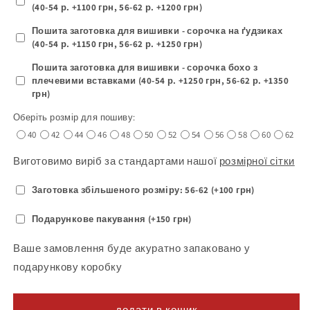
(40-54 р. +1100 грн, 56-62 р. +1200 грн)
Пошита заготовка для вишивки - сорочка на ґудзиках
(40-54 р. +1150 грн, 56-62 р. +1250 грн)
Пошита заготовка для вишивки - сорочка бохо з
плечевими вставками (40-54 р. +1250 грн, 56-62 р. +1350
грн)
Оберіть розмір для пошиву:
40
42
44
46
48
50
52
54
56
58
60
62
Виготовимо виріб за стандартами нашої
розмірної сітки
Заготовка збільшеного розміру: 56-62 (+100 грн)
Подарункове пакування (+150 грн)
Ваше замовлення буде акуратно запаковано у
подарункову коробку
додати в кошик