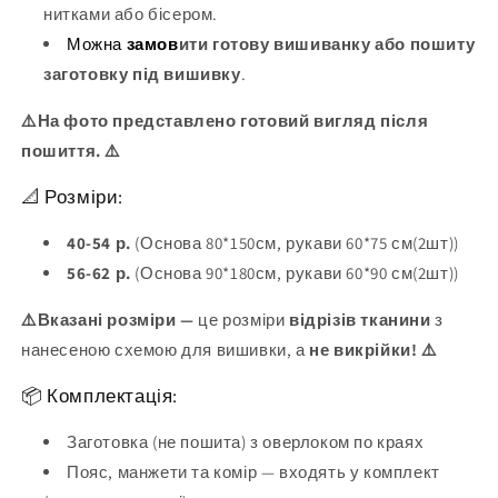
нитками або бісером.
Можна
замов
ити готову вишиванку або пошиту
заготовку під вишивку
.
⚠️На фото представлено готовий вигляд після
пошиття. ⚠️
📐 Розміри:
40-54 р.
(Основа 80*150см, рукави 60*75 см(2шт))
56-62 р.
(Основа 90*180см, рукави 60*90 см(2шт))
⚠️Вказані розміри —
це розміри
відрізів тканини
з
нанесеною схемою для вишивки, а
не викрійки! ⚠️
📦 Комплектація:
Заготовка (не пошита) з оверлоком по краях
Пояс, манжети та комір — входять у комплект