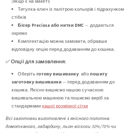
(якщо є на макеті)
Титулка-ключ із палітрою кольорів і підрахунком
стібків
Бісер Preciosa або нитки DMC
— додаються
окремо
Комплектацію можна замовити, обравши
відповідну опцію перед додаванням до кошика.
✅ Опції для замовлення:
Оберіть
готову вишиванку
або
пошиту
заготовку вишиванки
— перед додаванням до
кошика. Якісно вишиємо нашою сучасною
вишивальною машиною та пошиємо виріб за
стандармами
нашої розмірної сітки
Всі заготовки виготовлені з якісного полотна:
домотканого, габардину, льон-віскози 30%/70% чи