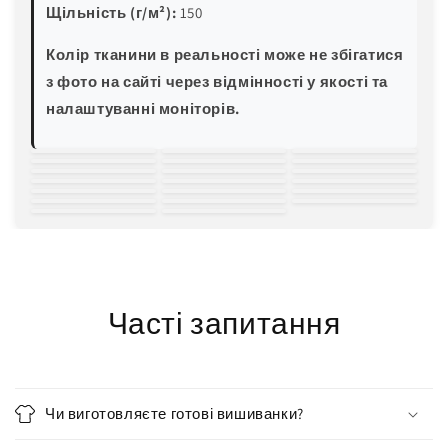
Щільність (г/м²):
150
Колір тканини в реальності може не збігатися
з фото на сайті через відмінності у якості та
налаштуванні моніторів.
білий
молочний
світло-
зелена м'ята
блакитна м'ята
трава
пляшковий
жовтий
пісочний
персиковий
рожевий
червоний
бордовий
світла волошка
блакитна
електро-синій
темно-синій
баклажан
хакі
світло-сірий
чорний
бірюза
Часті запитання
Чи виготовляєте готові вишиванки?