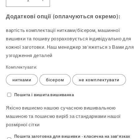
Зменшіть
Збільшити
кількість
кількість
Блуза
продукту
Додаткові опції (оплачуються окремо):
жіноча
Блуза
196
жіноча
вартість комплектації нитками/бісером, машинної
(заготовка
196
вишивки та пошиву розраховується індивідуально для
для
(заготовка
кожної заготовки. Наш менеджер зв'яжеться з Вами для
вишивання)
для
вишивання)
узгодження деталей
Комплектувати:
нитками
бісером
не комплектувати
Пошита і вишита вишиванка
Якісно вишиємо нашою сучасною вишивальною
машиною та пошиємо виріб за стандармами нашої
розмірної сітки
Пошита заготовка для вишивки - класична на зав'язках