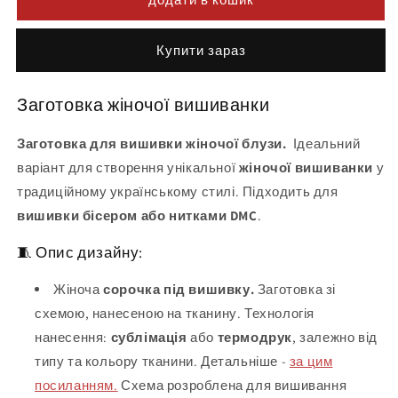
Buy it now
Заготовка жіночої вишиванки
Заготовка для вишивки жіночої блузи.
Ідеальний
варіант для створення унікальної
жіночої вишиванки
у
традиційному українському стилі. Підходить для
вишивки бісером або нитками DMC
.
🧵 Опис дизайну:
Жіноча
сорочка під вишивку.
Заготовка зі
схемою, нанесеною на тканину. Технологія
нанесення:
сублімація
або
термодрук
, залежно від
типу та кольору тканини. Детальніше -
за цим
посиланням.
Схема розроблена для вишивання