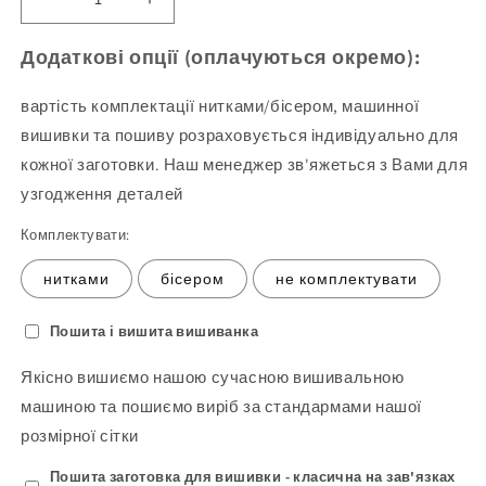
Зменшіть
Збільшити
кількість
кількість
Блуза
продукту
Додаткові опції (оплачуються окремо):
жіноча
Блуза
213
жіноча
вартість комплектації нитками/бісером, машинної
(заготовка
213
вишивки та пошиву розраховується індивідуально для
для
(заготовка
кожної заготовки. Наш менеджер зв'яжеться з Вами для
вишивання)
для
вишивання)
узгодження деталей
Комплектувати:
нитками
бісером
не комплектувати
Пошита і вишита вишиванка
Якісно вишиємо нашою сучасною вишивальною
машиною та пошиємо виріб за стандармами нашої
розмірної сітки
Пошита заготовка для вишивки - класична на зав'язках