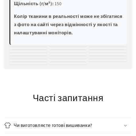
Щільність (г/м²):
150
Колір тканини в реальності може не збігатися
з фото на сайті через відмінності у якості та
налаштуванні моніторів.
білий
молочний
світло-
зелена м'ята
блакитна м'ята
трава
пляшковий
жовтий
пісочний
персиковий
рожевий
червоний
бордовий
світла волошка
блакитна
електро-синій
темно-синій
баклажан
хакі
світло-сірий
чорний
бірюза
Часті запитання
Чи виготовляєте готові вишиванки?