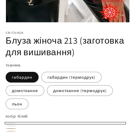
Відкрийте
матеріал
1
СВІТАНОК
Блуза жіноча 213 (заготовка
у
модальному
вікні
для вишивання)
тканина
габардин
габардин (термодрук)
домотканне
домотканне (термодрук)
льон
колір:
білий
білий
молочний
бежевий