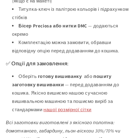
(якщо є на макеті)
Титулка-ключ із палітрою кольорів і підрахунком
стібків
Бісер Preciosa або нитки DMC
— додаються
окремо
Комплектацію можна замовити, обравши
відповідну опцію перед додаванням до кошика.
✅ Опції для замовлення:
Оберіть
готову вишиванку
або
пошиту
заготовку вишиванки
— перед додаванням до
кошика. Якісно вишиємо нашою сучасною
вишивальною машиною та пошиємо виріб за
стандармами
нашої розмірної сітки
Всі заготовки виготовлені з якісного полотна:
домотканого, габардину, льон-віскози 30%/70% чи