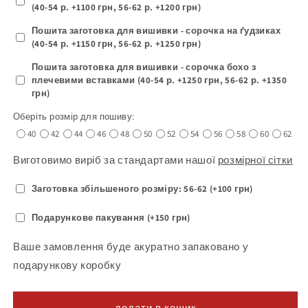
(40-54 р. +1100 грн, 56-62 р. +1200 грн)
Пошита заготовка для вишивки - сорочка на ґудзиках
(40-54 р. +1150 грн, 56-62 р. +1250 грн)
Пошита заготовка для вишивки - сорочка бохо з
плечевими вставками (40-54 р. +1250 грн, 56-62 р. +1350
грн)
Оберіть розмір для пошиву:
40
42
44
46
48
50
52
54
56
58
60
62
Виготовимо виріб за стандартами нашої
розмірної сітки
Заготовка збільшеного розміру: 56-62 (+100 грн)
Подарункове пакування (+150 грн)
Ваше замовлення буде акуратно запаковано у
подарункову коробку
додати в кошик