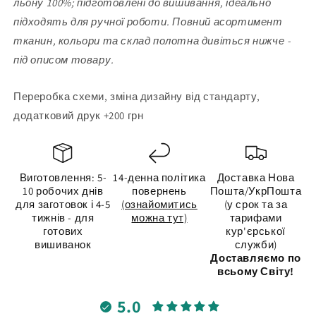
льону 100%; підготовлені до вишивання, ідеально
підходять для ручної роботи. Повний асортимент
тканин, кольори та склад полотна дивіться нижче -
під описом товару.
Переробка схеми, зміна дизайну від стандарту,
додатковий друк +200 грн
Виготовлення: 5-
14-денна політика
Доставка Нова
10 робочих днів
повернень
Пошта/УкрПошта
для заготовок і 4-5
(ознайомитись
(у срок та за
тижнів - для
можна тут)
тарифами
готових
кур'єрської
вишиванок
служби)
Доставляємо по
всьому Світу!
5.0