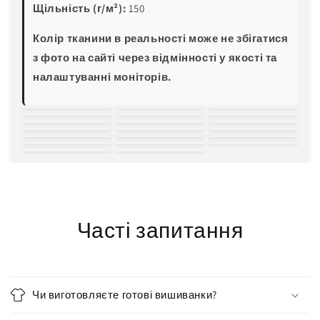
Щільність (г/м²):
150
Колір тканини в реальності може не збігатися
з фото на сайті через відмінності у якості та
налаштуванні моніторів.
білий
молочний
світло-
зелена м'ята
блакитна м'ята
трава
пляшковий
жовтий
пісочний
персиковий
рожевий
червоний
бордовий
світла волошка
блакитна
електро-синій
темно-синій
баклажан
хакі
світло-сірий
чорний
бірюза
Часті запитання
Чи виготовляєте готові вишиванки?