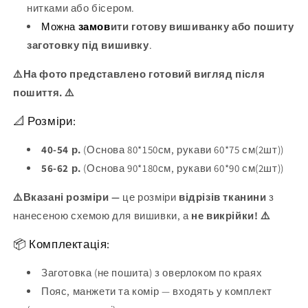
нитками або бісером.
Можна
замов
ити готову вишиванку або пошиту
заготовку під вишивку
.
⚠️На фото представлено готовий вигляд після
пошиття. ⚠️
📐 Розміри:
40-54 р.
(Основа 80*150см, рукави 60*75 см(2шт))
56-62 р.
(Основа 90*180см, рукави 60*90 см(2шт))
⚠️Вказані розміри —
це розміри
відрізів тканини
з
нанесеною схемою для вишивки, а
не викрійки! ⚠️
📦 Комплектація:
Заготовка (не пошита) з оверлоком по краях
Пояс, манжети та комір — входять у комплект