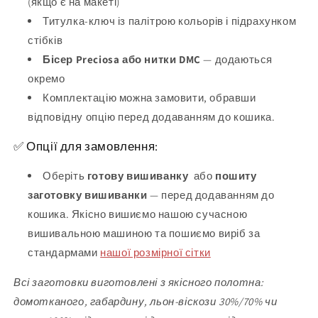
(якщо є на макеті)
Титулка-ключ із палітрою кольорів і підрахунком
стібків
Бісер Preciosa або нитки DMC
— додаються
окремо
Комплектацію можна замовити, обравши
відповідну опцію перед додаванням до кошика.
✅ Опції для замовлення:
Оберіть
готову вишиванку
або
пошиту
заготовку вишиванки
— перед додаванням до
кошика. Якісно вишиємо нашою сучасною
вишивальною машиною та пошиємо виріб за
стандармами
нашої розмірної сітки
Всі заготовки виготовлені з якісного полотна:
домотканого, габардину, льон-віскози 30%/70% чи