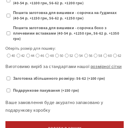
(40-54 р. +1100 грн, 56-62 р. +1200 грн)
Пошита заготовка для вишивки - сорочка на ґудзиках
(40-54 р. +1150 грн, 56-62 р. +1250 грн)
Пошита заготовка для вишивки - сорочка бохо з
плечевими вставками (40-54 р. +1250 грн, 56-62 р. +1350
грн)
Оберіть розмір для пошиву:
40
42
44
46
48
50
52
54
56
58
60
62
Виготовимо виріб за стандартами нашої
розмірної сітки
Заготовка збільшеного розміру: 56-62 (+100 грн)
Подарункове пакування (+150 грн)
Ваше замовлення буде акуратно запаковано у
подарункову коробку
додати в кошик