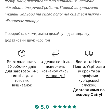
льону 100%; підготовлені до вишивання, ідеально
підходять для ручної роботи. Повний асортимент
тканин, кольори та склад полотна дивіться нижче -
під описом товару.
Переробка схеми, зміна дизайну від стандарту,
додатковий друк +200 грн
Виготовлення: 5-
14-денна політика
Доставка Нова
10 робочих днів
повернень
Пошта/УкрПошта
для заготовок і 4-5
(ознайомитись
(у срок та за
тижнів - для
можна тут)
тарифами
готових
кур'єрської
вишиванок
служби)
Доставляємо по
всьому Світу!
5.0