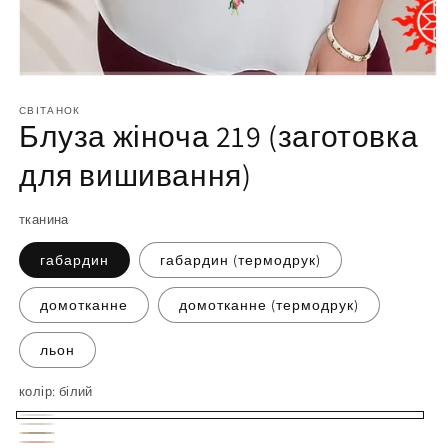
Відкрийте
матеріал
1
СВІТАНОК
Блуза жіноча 219 (заготовка
у
модальному
вікні
для вишивання)
тканина
габардин
габардин (термодрук)
домотканне
домотканне (термодрук)
льон
колір:
білий
білий
молочний
бежевий