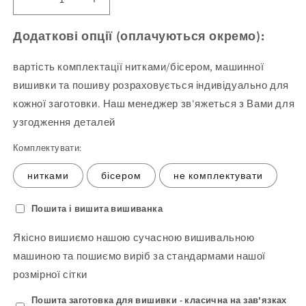
Зменшіть
Збільшити
кількість
кількість
Блуза
продукту
Додаткові опції (оплачуються окремо):
жіноча
Блуза
219
жіноча
вартість комплектації нитками/бісером, машинної
(заготовка
219
вишивки та пошиву розраховується індивідуально для
для
(заготовка
кожної заготовки. Наш менеджер зв'яжеться з Вами для
вишивання)
для
вишивання)
узгодження деталей
Комплектувати:
нитками
бісером
не комплектувати
Пошита і вишита вишиванка
Якісно вишиємо нашою сучасною вишивальною
машиною та пошиємо виріб за стандармами нашої
розмірної сітки
Пошита заготовка для вишивки - класична на зав'язках