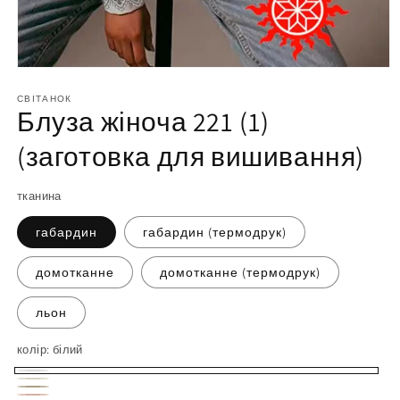
Відкрийте
матеріал
1
СВІТАНОК
Блуза жіноча 221 (1)
у
модальному
вікні
(заготовка для вишивання)
тканина
габардин
габардин (термодрук)
домотканне
домотканне (термодрук)
льон
колір:
білий
білий
молочний
бежевий