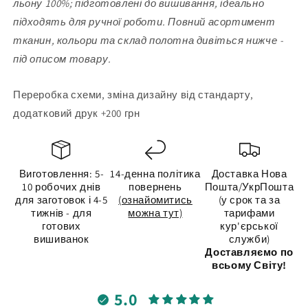
льону 100%; підготовлені до вишивання, ідеально
підходять для ручної роботи. Повний асортимент
тканин, кольори та склад полотна дивіться нижче -
під описом товару.
Переробка схеми, зміна дизайну від стандарту,
додатковий друк +200 грн
Виготовлення: 5-
14-денна політика
Доставка Нова
10 робочих днів
повернень
Пошта/УкрПошта
для заготовок і 4-5
(ознайомитись
(у срок та за
тижнів - для
можна тут)
тарифами
готових
кур'єрської
вишиванок
служби)
Доставляємо по
всьому Світу!
5.0