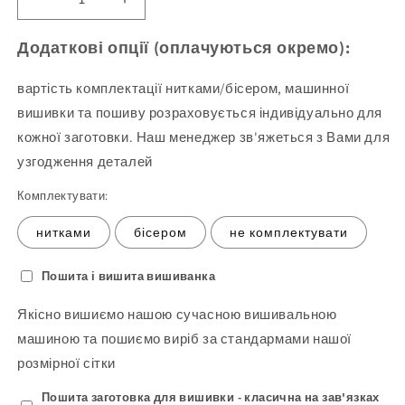
Зменшіть
Збільшити
кількість
кількість
Блуза
продукту
Додаткові опції (оплачуються окремо):
жіноча
Блуза
221
жіноча
вартість комплектації нитками/бісером, машинної
(1)
221
вишивки та пошиву розраховується індивідуально для
(заготовка
(1)
кожної заготовки. Наш менеджер зв'яжеться з Вами для
для
(заготовка
вишивання)
для
узгодження деталей
вишивання)
Комплектувати:
нитками
бісером
не комплектувати
Пошита і вишита вишиванка
Якісно вишиємо нашою сучасною вишивальною
машиною та пошиємо виріб за стандармами нашої
розмірної сітки
Пошита заготовка для вишивки - класична на зав'язках