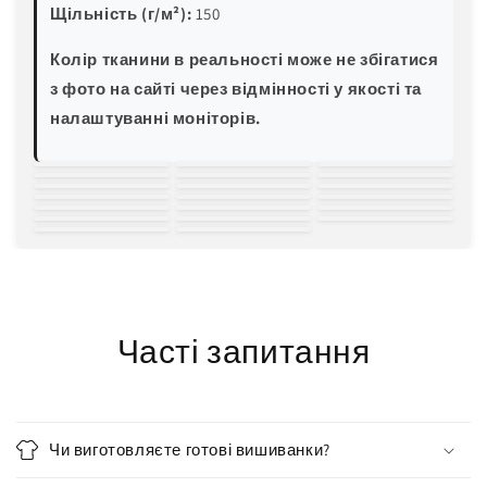
Щільність (г/м²):
150
Колір тканини в реальності може не збігатися
з фото на сайті через відмінності у якості та
налаштуванні моніторів.
білий
молочний
світло-
зелена м'ята
блакитна м'ята
трава
пляшковий
жовтий
пісочний
персиковий
рожевий
червоний
бордовий
світла волошка
блакитна
електро-синій
темно-синій
баклажан
хакі
світло-сірий
чорний
бірюза
Часті запитання
Чи виготовляєте готові вишиванки?