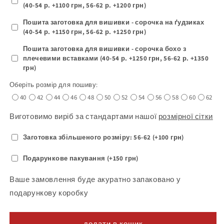
(40-54 р. +1100 грн, 56-62 р. +1200 грн)
Пошита заготовка для вишивки - сорочка на ґудзиках
(40-54 р. +1150 грн, 56-62 р. +1250 грн)
Пошита заготовка для вишивки - сорочка бохо з
плечевими вставками (40-54 р. +1250 грн, 56-62 р. +1350
грн)
Оберіть розмір для пошиву:
40
42
44
46
48
50
52
54
56
58
60
62
Виготовимо виріб за стандартами нашої
розмірної сітки
Заготовка збільшеного розміру: 56-62 (+100 грн)
Подарункове пакування (+150 грн)
Ваше замовлення буде акуратно запаковано у
подарункову коробку
додати в кошик