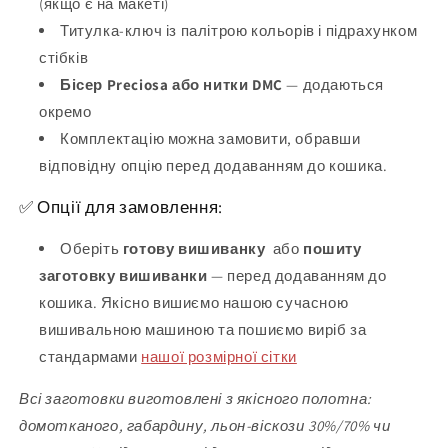
(якщо є на макеті)
Титулка-ключ із палітрою кольорів і підрахунком
стібків
Бісер Preciosa або нитки DMC
— додаються
окремо
Комплектацію можна замовити, обравши
відповідну опцію перед додаванням до кошика.
✅ Опції для замовлення:
Оберіть
готову вишиванку
або
пошиту
заготовку вишиванки
— перед додаванням до
кошика. Якісно вишиємо нашою сучасною
вишивальною машиною та пошиємо виріб за
стандармами
нашої розмірної сітки
Всі заготовки виготовлені з якісного полотна:
домотканого, габардину, льон-віскози 30%/70% чи