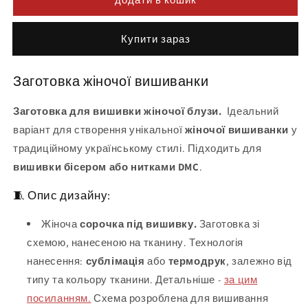
Buy it now
Заготовка жіночої вишиванки
Заготовка для вишивки жіночої блузи.
Ідеальний
варіант для створення унікальної
жіночої вишиванки
у
традиційному українському стилі. Підходить для
вишивки бісером або нитками DMC
.
🧵 Опис дизайну:
Жіноча
сорочка під вишивку.
Заготовка зі
схемою, нанесеною на тканину. Технологія
нанесення:
сублімація
або
термодрук
, залежно від
типу та кольору тканини. Детальніше -
за цим
посиланням.
Схема розроблена для вишивання