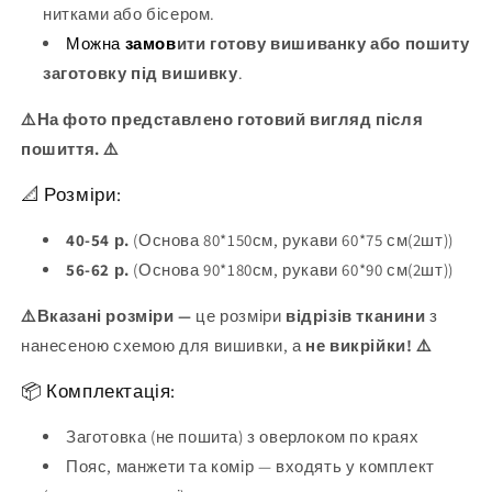
нитками або бісером.
Можна
замов
ити готову вишиванку або пошиту
заготовку під вишивку
.
⚠️На фото представлено готовий вигляд після
пошиття. ⚠️
📐 Розміри:
40-54 р.
(Основа 80*150см, рукави 60*75 см(2шт))
56-62 р.
(Основа 90*180см, рукави 60*90 см(2шт))
⚠️Вказані розміри —
це розміри
відрізів тканини
з
нанесеною схемою для вишивки, а
не викрійки! ⚠️
📦 Комплектація:
Заготовка (не пошита) з оверлоком по краях
Пояс, манжети та комір — входять у комплект