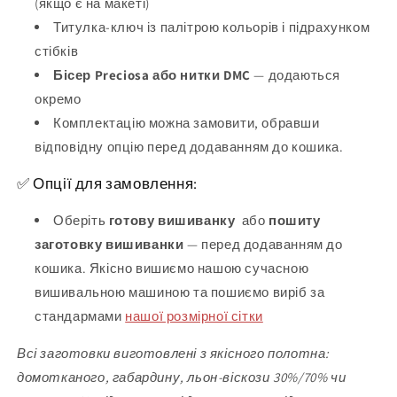
(якщо є на макеті)
Титулка-ключ із палітрою кольорів і підрахунком
стібків
Бісер Preciosa або нитки DMC
— додаються
окремо
Комплектацію можна замовити, обравши
відповідну опцію перед додаванням до кошика.
✅ Опції для замовлення:
Оберіть
готову вишиванку
або
пошиту
заготовку вишиванки
— перед додаванням до
кошика. Якісно вишиємо нашою сучасною
вишивальною машиною та пошиємо виріб за
стандармами
нашої розмірної сітки
Всі заготовки виготовлені з якісного полотна:
домотканого, габардину, льон-віскози 30%/70% чи