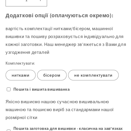
Зменшіть
Збільшити
кількість
кількість
Блуза
продукту
Додаткові опції (оплачуються окремо):
жіноча
Блуза
244
жіноча
вартість комплектації нитками/бісером, машинної
(3)
244
вишивки та пошиву розраховується індивідуально для
(заготовка
(3)
кожної заготовки. Наш менеджер зв'яжеться з Вами для
для
(заготовка
вишивання)
для
узгодження деталей
вишивання)
Комплектувати:
нитками
бісером
не комплектувати
Пошита і вишита вишиванка
Якісно вишиємо нашою сучасною вишивальною
машиною та пошиємо виріб за стандармами нашої
розмірної сітки
Пошита заготовка для вишивки - класична на зав'язках