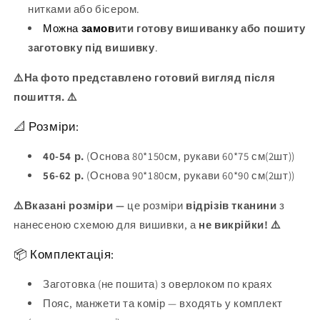
нитками або бісером.
Можна
замов
ити готову вишиванку або пошиту
заготовку під вишивку
.
⚠️На фото представлено готовий вигляд після
пошиття. ⚠️
📐 Розміри:
40-54 р.
(Основа 80*150см, рукави 60*75 см(2шт))
56-62 р.
(Основа 90*180см, рукави 60*90 см(2шт))
⚠️Вказані розміри —
це розміри
відрізів тканини
з
нанесеною схемою для вишивки, а
не викрійки! ⚠️
📦 Комплектація:
Заготовка (не пошита) з оверлоком по краях
Пояс, манжети та комір — входять у комплект