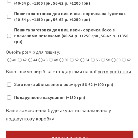
(40-54 р. +1100 грн, 56-62 р. +1200 грн)
Пошита заготовка для вишивки - сорочка на ґудзиках
(40-54 р. +1150 грн, 56-62 р. +1250 грн)
Пошита заготовка для вишивки - сорочка бохо з
плечевими вставками (40-54 р. +1250 грн, 56-62 р. +1350
грн)
Оберіть розмір для пошиву:
40
42
44
46
48
50
52
54
56
58
60
62
Виготовимо виріб за стандартами нашої
розмірної сітки
Заготовка збільшеного розміру: 56-62 (+100 грн)
Подарункове пакування (+150 грн)
Ваше замовлення буде акуратно запаковано у
подарункову коробку
додати в кошик