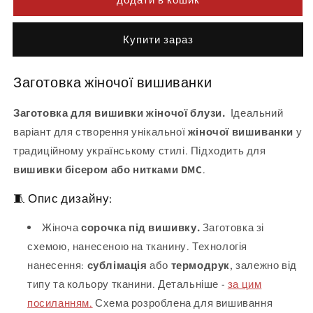
Buy it now
Заготовка жіночої вишиванки
Заготовка для вишивки жіночої блузи.
Ідеальний
варіант для створення унікальної
жіночої вишиванки
у
традиційному українському стилі. Підходить для
вишивки бісером або нитками DMC
.
🧵 Опис дизайну:
Жіноча
сорочка під вишивку.
Заготовка зі
схемою, нанесеною на тканину. Технологія
нанесення:
сублімація
або
термодрук
, залежно від
типу та кольору тканини. Детальніше -
за цим
посиланням.
Схема розроблена для вишивання