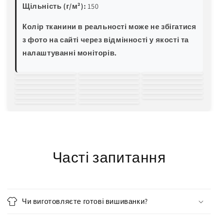
Щільність (г/м²):
150
Колір тканини в реальності може не збігатися
з фото на сайті через відмінності у якості та
налаштуванні моніторів.
білий
молочний
світло-
зелена м'ята
блакитна м'ята
трава
пляшковий
жовтий
пісочний
персиковий
рожевий
червоний
бордовий
світла волошка
блакитна
електро-синій
темно-синій
баклажан
хакі
світло-сірий
чорний
бірюза
Часті запитання
Чи виготовляєте готові вишиванки?