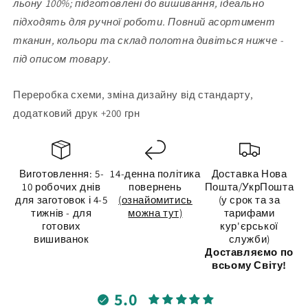
льону 100%; підготовлені до вишивання, ідеально
підходять для ручної роботи. Повний асортимент
тканин, кольори та склад полотна дивіться нижче -
під описом товару.
Переробка схеми, зміна дизайну від стандарту,
додатковий друк +200 грн
Виготовлення: 5-
14-денна політика
Доставка Нова
10 робочих днів
повернень
Пошта/УкрПошта
для заготовок і 4-5
(ознайомитись
(у срок та за
тижнів - для
можна тут)
тарифами
готових
кур'єрської
вишиванок
служби)
Доставляємо по
всьому Світу!
5.0