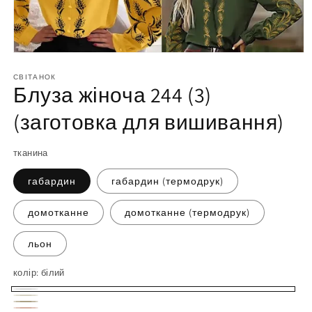
Відкрийте
матеріал
1
СВІТАНОК
Блуза жіноча 244 (3)
у
модальному
вікні
(заготовка для вишивання)
тканина
габардин
габардин (термодрук)
домотканне
домотканне (термодрук)
льон
колір:
білий
білий
молочний
бежевий