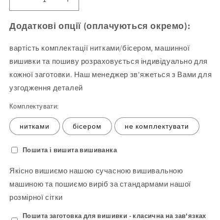
Зменшіть
Збільшити
кількість
кількість
Блуза
продукту
Додаткові опції (оплачуються окремо):
жіноча
Блуза
244
жіноча
вартість комплектації нитками/бісером, машинної
(8)
244
вишивки та пошиву розраховується індивідуально для
(заготовка
(8)
кожної заготовки. Наш менеджер зв'яжеться з Вами для
для
(заготовка
вишивання)
для
узгодження деталей
вишивання)
Комплектувати:
нитками
бісером
не комплектувати
Пошита і вишита вишиванка
Якісно вишиємо нашою сучасною вишивальною
машиною та пошиємо виріб за стандармами нашої
розмірної сітки
Пошита заготовка для вишивки - класична на зав'язках