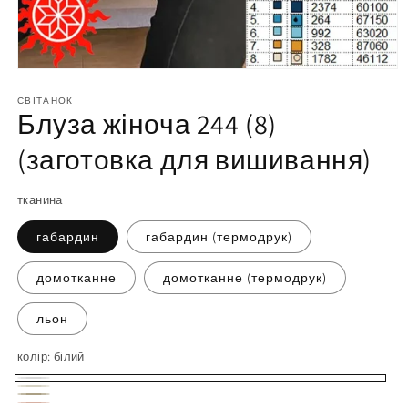
Відкрийте
матеріал
1
СВІТАНОК
Блуза жіноча 244 (8)
у
модальному
вікні
(заготовка для вишивання)
тканина
габардин
габардин (термодрук)
домотканне
домотканне (термодрук)
льон
колір:
білий
білий
молочний
бежевий