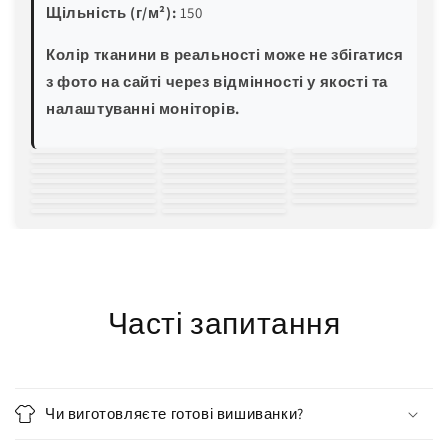
Щільність (г/м²):
150
Колір тканини в реальності може не збігатися
з фото на сайті через відмінності у якості та
налаштуванні моніторів.
білий
молочний
світло-
зелена м'ята
блакитна м'ята
трава
пляшковий
жовтий
пісочний
персиковий
рожевий
червоний
бордовий
світла волошка
блакитна
електро-синій
темно-синій
баклажан
хакі
світло-сірий
чорний
бірюза
Часті запитання
Чи виготовляєте готові вишиванки?