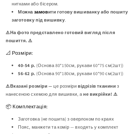
нитками або бісером.
Можна
замов
ити готову вишиванку або пошиту
заготовку під вишивку
.
⚠️На фото представлено готовий вигляд після
пошиття. ⚠️
📐 Розміри:
40-54 р.
(Основа 80*150см, рукави 60*75 см(2шт))
56-62 р.
(Основа 90*180см, рукави 60*90 см(2шт))
⚠️Вказані розміри —
це розміри
відрізів тканини
з
нанесеною схемою для вишивки, а
не викрійки! ⚠️
📦 Комплектація:
Заготовка (не пошита) з оверлоком по краях
Пояс, манжети та комір — входять у комплект