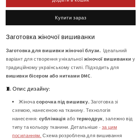
Buy it now
Заготовка жіночої вишиванки
Заготовка для вишивки жіночої блузи.
Ідеальний
варіант для створення унікальної
жіночої вишиванки
у
традиційному українському стилі. Підходить для
вишивки бісером або нитками DMC
.
🧵 Опис дизайну:
Жіноча
сорочка під вишивку.
Заготовка зі
схемою, нанесеною на тканину. Технологія
нанесення:
сублімація
або
термодрук
, залежно від
типу та кольору тканини. Детальніше -
за цим
посиланням.
Схема розроблена для вишивання