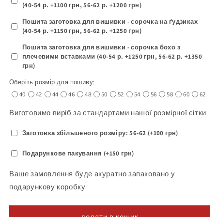
(40-54 р. +1100 грн, 56-62 р. +1200 грн)
Пошита заготовка для вишивки - сорочка на ґудзиках
(40-54 р. +1150 грн, 56-62 р. +1250 грн)
Пошита заготовка для вишивки - сорочка бохо з
плечевими вставками (40-54 р. +1250 грн, 56-62 р. +1350
грн)
Оберіть розмір для пошиву:
40
42
44
46
48
50
52
54
56
58
60
62
Виготовимо виріб за стандартами нашої
розмірної сітки
Заготовка збільшеного розміру: 56-62 (+100 грн)
Подарункове пакування (+150 грн)
Ваше замовлення буде акуратно запаковано у
подарункову коробку
додати в кошик