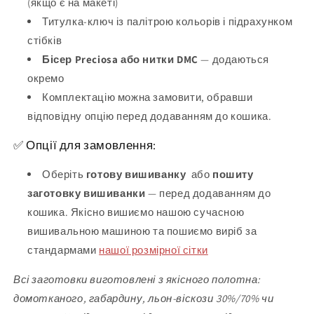
(якщо є на макеті)
Титулка-ключ із палітрою кольорів і підрахунком
стібків
Бісер Preciosa або нитки DMC
— додаються
окремо
Комплектацію можна замовити, обравши
відповідну опцію перед додаванням до кошика.
✅ Опції для замовлення:
Оберіть
готову вишиванку
або
пошиту
заготовку вишиванки
— перед додаванням до
кошика. Якісно вишиємо нашою сучасною
вишивальною машиною та пошиємо виріб за
стандармами
нашої розмірної сітки
Всі заготовки виготовлені з якісного полотна:
домотканого, габардину, льон-віскози 30%/70% чи