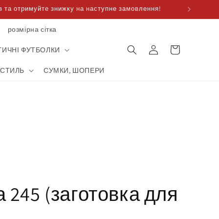
 та отримуйте знижку на наступне замовлення!
розмірна сітка
Корзина
увійти
для
ТИЧНІ ФУТБОЛКИ
покупок
КСТИЛЬ
СУМКИ, ШОПЕРИ
 245 (заготовка для