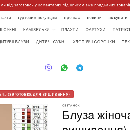
 від заготовок у коментарях під описом вже придбаних товарів
нтакти
гуртовим покупцям
про нас
новини
як купити
І СУКНІ
КАМІЗЕЛЬКИ
ПЛАХТИ
ФАРТУХИ
ПАТРІО
ДИТЯЧІ БЛУЗИ
ДИТЯЧІ СУКНІ
ХЛОП'ЯЧІ СОРОЧКИ
ТЕ
245 (заготовка для вишивання)
СВІТАНОК
Блуза жіноча