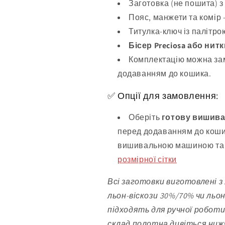
Заготовка (не пошита) з
Пояс, манжети та комір 
Титулка-ключ із палітрою
Бісер Preciosa або нит
Комплектацію можна зам
додаванням до кошика.
✅ Опції для замовлення:
Оберіть
готову вишив
перед додаванням до коши
вишивальною машиною та 
розмірної сітки
Всі заготовки виготовлені з
льон-віскози 30%/70% чи льо
підходять для ручної робот
склад полотна дивіться нижч