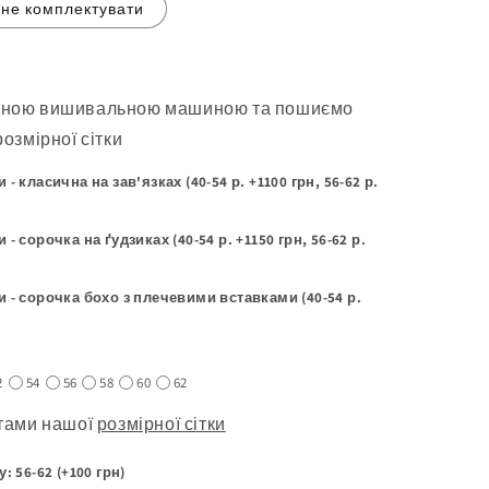
не комплектувати
сною вишивальною машиною та пошиємо
озмірної сітки
 класична на зав'язках (40-54 р. +1100 грн, 56-62 р.
 сорочка на ґудзиках (40-54 р. +1150 грн, 56-62 р.
 - сорочка бохо з плечевими вставками (40-54 р.
2
54
56
58
60
62
ртами нашої
розмірної сітки
 56-62 (+100 грн)