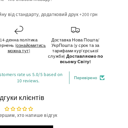
ну від стандарту, додатковий друк +200 грн
14-денна політика
Доставка Нова Пошта/
ернень
(ознайомитись
УкрПошта (у срок та за
можна тут)
тарифами кур'єрської
служби)
Доставляємо по
всьому Світу!
stomers rate us 5.0/5 based on
Перевірено
10 reviews.
дгуки клієнтів
ершим, хто напише відгук