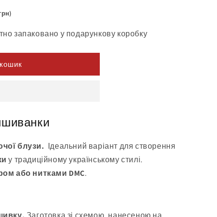
грн)
тно запаковано у подарункову коробку
 кошик
вишиванки
очої блузи.
Ідеальний варіант для створення
ки
у традиційному українському стилі.
ром або нитками DMC
.
шивку.
Заготовка зі схемою, нанесеною на