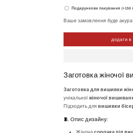
Подарункове пакування (+150 
Ваше замовлення буде акура
додати в
Заготовка жіночої 
Заготовка для вишивки жін
унікальної
жіночої вишиван
Підходить для
вишивки бісе
🧵 Опис дизайну:
Жіноча
сорочка під ви