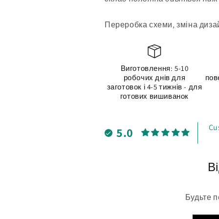
Переробка схеми, зміна дизай
Виготовлення: 5-10
робочих днів для
пов
заготовок і 4-5 тижнів - для
готових вишиванок
Cu
5.0
Ві
Будьте п