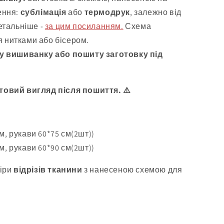
ення:
сублімація
або
термодрук
, залежно від
етальніше -
за цим посиланням.
Схема
 нитками або бісером.
у вишиванку або пошиту заготовку під
товий вигляд після пошиття. ⚠️
, рукави 60*75 см(2шт))
м, рукави 60*90 см(2шт))
іри
відрізів тканини
з нанесеною схемою для