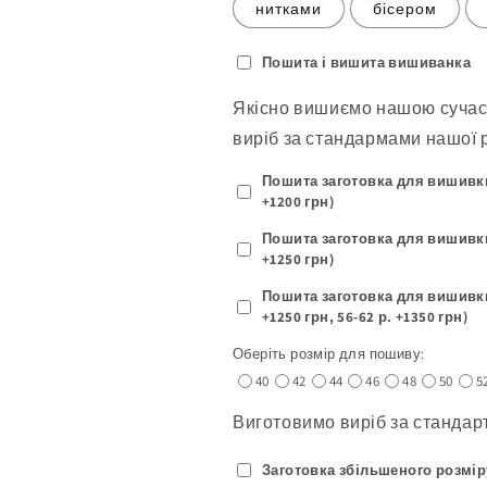
нитками
бісером
Пошита і вишита вишиванка
Якісно вишиємо нашою суча
виріб за стандармами нашої р
Пошита заготовка для вишивки -
+1200 грн)
Пошита заготовка для вишивки -
+1250 грн)
Пошита заготовка для вишивки
+1250 грн, 56-62 р. +1350 грн)
Оберіть розмір для пошиву:
40
42
44
46
48
50
5
Виготовимо виріб за станда
Заготовка збільшеного розміру: