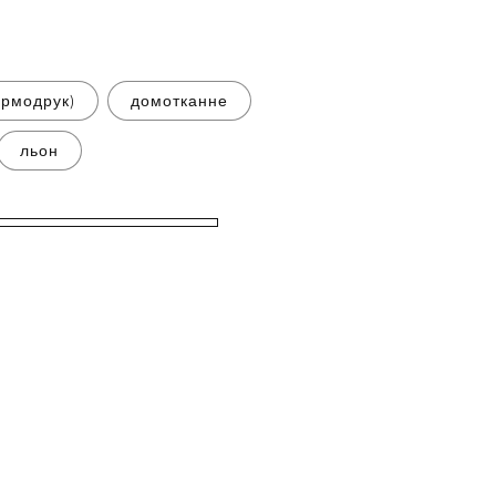
ермодрук)
домотканне
льон