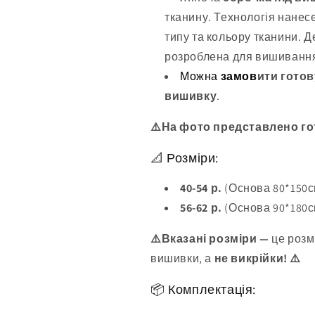
тканину. Технологія нанес
типу та кольору тканини. Д
розроблена для вишивання
Можна
замов
ити готов
вишивку
.
⚠️На фото представлено го
📐 Розміри:
40-54 р.
(Основа 80*150см
56-62 р.
(Основа 90*180с
⚠️Вказані розміри —
це розм
вишивки, а
не викрійки! ⚠️
📦 Комплектація: