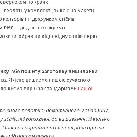
 оверлоком по краях
— входять у комплект (якщо є на макеті)
 кольорів і підрахунком стібків
ки DMC
— додаються окремо
овити, обравши відповідну опцію перед
анку
або
пошиту заготовку вишиванки
—
ка. Якісно вишиємо нашою сучасною
пошиємо виріб за стандармами
нашої
 якісного полотна: домотканого, габардину,
ну 100%; підготовлені до вишивання, ідеально
и. Повний асортимент тканин, кольори та
е - під описом товару.