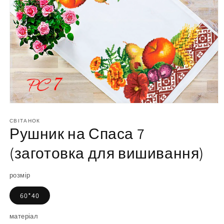
Відкрийте
матеріал
1
СВІТАНОК
Рушник на Спаса 7
у
модальному
вікні
(заготовка для вишивання)
розмір
60*40
матеріал