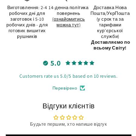
Виготовлення: 2-4
14-денна політика
Доставка Нова
робочих дні для
повернень
Пошта/УкрПошта
заготовок і 5-10
(ознайомитись
(у срок та за
робочих днів - для
можна тут)
тарифами
готових вишитих
кур'єрської
рушників
служби)
Доставляємо по
всьому Світу!
5.0
Customers rate us 5.0/5 based on 10 reviews.
Перевірено
Відгуки клієнтів
Будьте першим, хто напише відгук