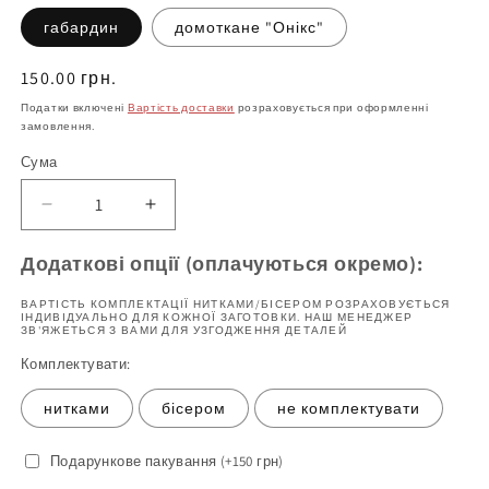
габардин
домоткане "Онікс"
Нормальна
150.00 грн.
ціна
Податки включені
Вартість доставки
розраховується при оформленні
замовлення.
Сума
Зменшіть
Збільшити
кількість
кількість
Рушник
продукту
Додаткові опції (оплачуються окремо):
на
Рушник
Спаса
на
ВАРТІСТЬ КОМПЛЕКТАЦІЇ НИТКАМИ/БІСЕРОМ РОЗРАХОВУЄТЬСЯ
ІНДИВІДУАЛЬНО ДЛЯ КОЖНОЇ ЗАГОТОВКИ. НАШ МЕНЕДЖЕР
7
Спаса
ЗВ'ЯЖЕТЬСЯ З ВАМИ ДЛЯ УЗГОДЖЕННЯ ДЕТАЛЕЙ
(заготовка
7
Комплектувати:
для
(заготовка
вишивання)
для
нитками
бісером
не комплектувати
вишивання)
Подарункове пакування (+150 грн)