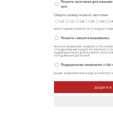
Пошита заготовка для вишивки -
грн)
Оберіть розмір пошитої заготовки:
116
122
128
134
140
1
ВИГОТОВИМО ВИРІБ ЗА СТАНДАРТАМ
Пошита і вишита вишиванка
ЯКІСНО ВИШИЄМО НАШОЮ СУЧАСНОЮ
СТАНДАРМАМИ НАШОЇ РОЗМІРНОЇ СІТ
ІНДИВІДУАЛЬНО ДЛЯ КОЖНОЇ ЗАГОТО
УЗГОДЖЕННЯ ДЕТАЛЕЙ
Подарункове пакування (+150 
ВАШЕ ЗАМОВЛЕННЯ БУДЕ АКУРАТНО 
додати в