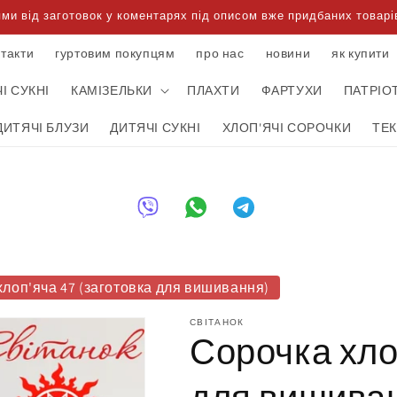
 від заготовок у коментарях під описом вже придбаних товарів
нтакти
гуртовим покупцям
про нас
новини
як купити
І СУКНІ
КАМІЗЕЛЬКИ
ПЛАХТИ
ФАРТУХИ
ПАТРІО
ДИТЯЧІ БЛУЗИ
ДИТЯЧІ СУКНІ
ХЛОП'ЯЧІ СОРОЧКИ
ТЕ
хлоп'яча 47 (заготовка для вишивання)
СВІТАНОК
Сорочка хло