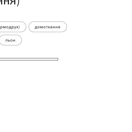
ння)
ермодрук)
домотканне
льон