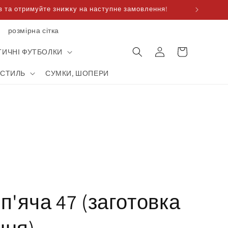
 та отримуйте знижку на наступне замовлення!
розмірна сітка
Корзина
увійти
для
ТИЧНІ ФУТБОЛКИ
покупок
КСТИЛЬ
СУМКИ, ШОПЕРИ
п'яча 47 (заготовка