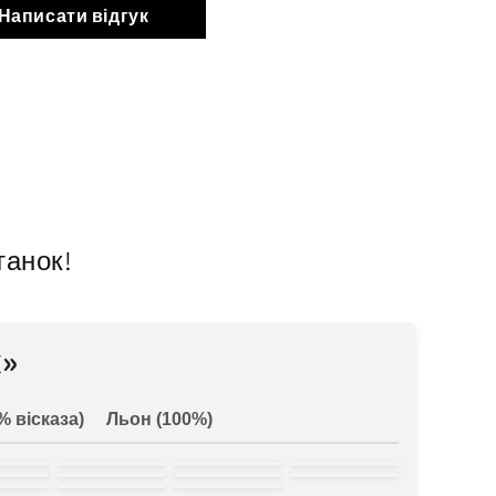
Написати відгук
танок!
»
% вісказа)
Льон (100%)
ена
блакитна
трава
пляшковий
оний
бордовий
світла
блакитна