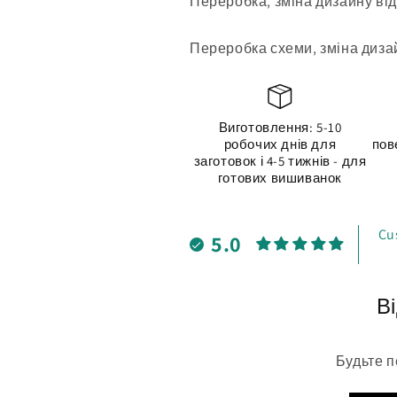
Переробка, зміна дизайну від
Переробка схеми, зміна дизай
Виготовлення: 5-10
робочих днів для
пов
заготовок і 4-5 тижнів - для
готових вишиванок
Cu
5.0
Ві
Будьте п