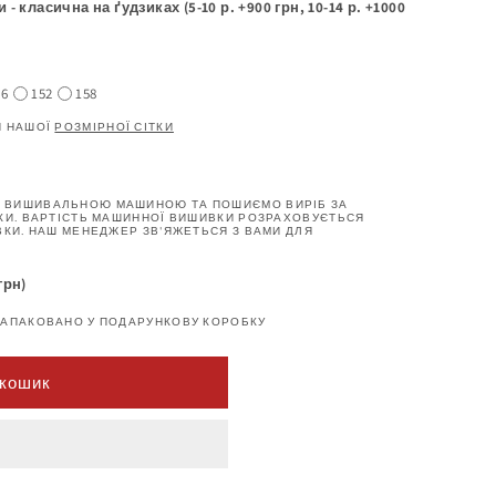
 класична на ґудзиках (5-10 р. +900 грн, 10-14 р. +1000
46
152
158
И НАШОЇ
РОЗМІРНОЇ СІТКИ
 ВИШИВАЛЬНОЮ МАШИНОЮ ТА ПОШИЄМО ВИРІБ ЗА
КИ. ВАРТІСТЬ МАШИННОЇ ВИШИВКИ РОЗРАХОВУЄТЬСЯ
ВКИ. НАШ МЕНЕДЖЕР ЗВ'ЯЖЕТЬСЯ З ВАМИ ДЛЯ
грн)
ЗАПАКОВАНО У ПОДАРУНКОВУ КОРОБКУ
 кошик