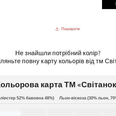
Поширити
Не знайшли потрібний колір?
ляньте повну карту кольорів від тм Сві
Кольорова карта ТМ «Світанок
ліестер 52% бавовна 48%)
Льон-віскоза (30% льон, 70
білий
молочний
світло-
зел
жовтий
пісочний
рожевий
черв