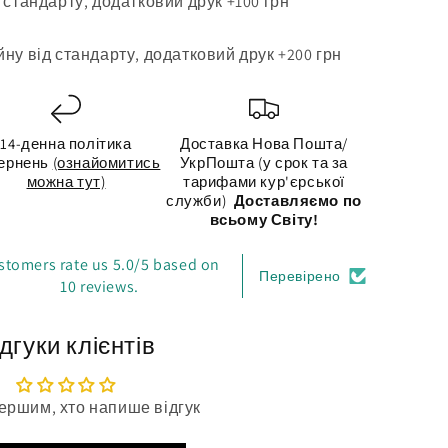
 стандарту, додатковий друк +100 грн
ну від стандарту, додатковий друк +200 грн
14-денна політика
Доставка Нова Пошта/
ернень
(ознайомитись
УкрПошта (у срок та за
можна тут)
тарифами кур'єрської
служби)
Доставляємо по
всьому Світу!
stomers rate us 5.0/5 based on
Перевірено
10 reviews.
дгуки клієнтів
ершим, хто напише відгук