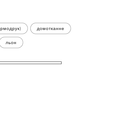
ермодрук)
домотканне
льон