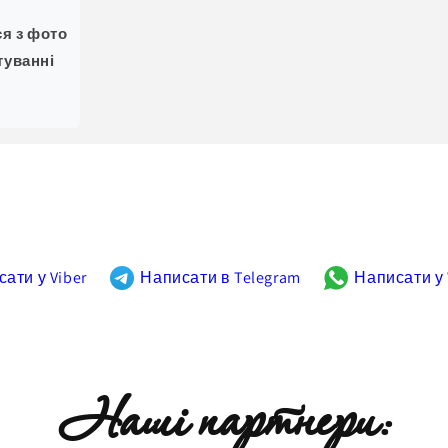
ся з фото
туванні
ати у Viber
Написати в Telegram
Написати у
Наші партнери: