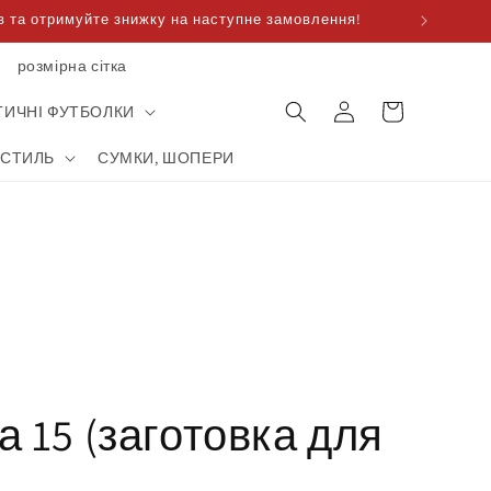
 та отримуйте знижку на наступне замовлення!
розмірна сітка
Корзина
увійти
для
ТИЧНІ ФУТБОЛКИ
покупок
КСТИЛЬ
СУМКИ, ШОПЕРИ
 15 (заготовка для