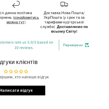
14-денна політика
Доставка Нова Пошта/
ернень
(ознайомитись
УкрПошта (у срок та за
можна тут)
тарифами кур'єрської
служби)
Доставляємо по
всьому Світу!
stomers rate us 5.0/5 based on
Перевірено
10 reviews.
дгуки клієнтів
ершим, хто напише відгук
Написати відгук