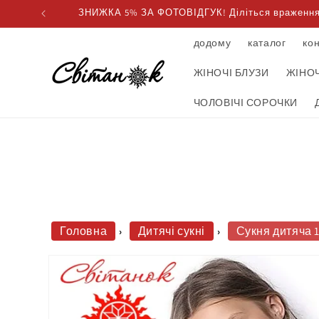
Пропустити
ЗНИЖКА 5% ЗА ФОТОВІДГУК! Діліться враженнями
та перейти
до вмісту
додому
каталог
ко
ЖІНОЧІ БЛУЗИ
ЖІНОЧ
ЧОЛОВІЧІ СОРОЧКИ
Головна
Дитячі сукні
Сукня дитяча 
Перейти
до
інформації
про
продукт