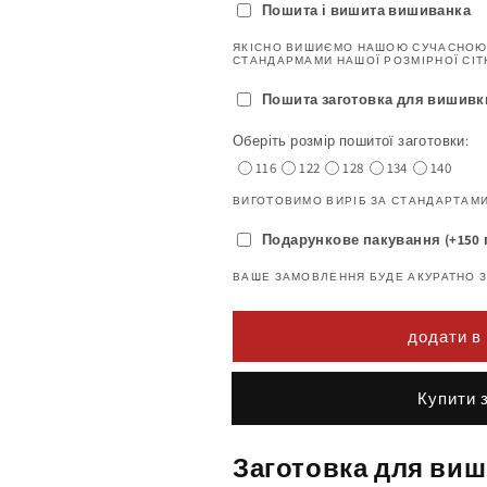
Пошита і вишита вишиванка
ЯКІСНО ВИШИЄМО НАШОЮ СУЧАСНОЮ
СТАНДАРМАМИ НАШОЇ РОЗМІРНОЇ СІТ
Пошита заготовка для вишивки (
Оберіть розмір пошитої заготовки:
116
122
128
134
140
ВИГОТОВИМО ВИРІБ ЗА СТАНДАРТАМИ
Подарункове пакування (+150 
ВАШЕ ЗАМОВЛЕННЯ БУДЕ АКУРАТНО 
додати в
Buy it
Заготовка для виш