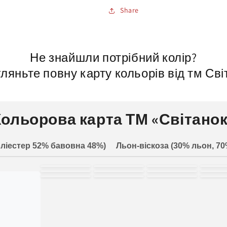
Share
Не знайшли потрібний колір?
ляньте повну карту кольорів від тм Сві
Кольорова карта ТМ «Світанок
ліестер 52% бавовна 48%)
Льон-віскоза (30% льон, 70
білий
молочний
світло-
зел
жовтий
пісочний
рожевий
черв
електро-
темно-синій
баклажан
ха
персиковий
м'я
синій