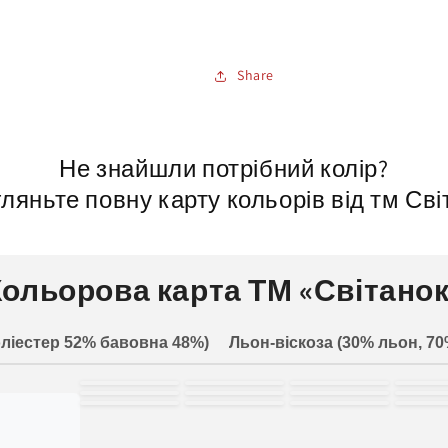
Share
Не знайшли потрібний колір?
ляньте повну карту кольорів від тм Сві
Кольорова карта ТМ «Світанок
ліестер 52% бавовна 48%)
Льон-віскоза (30% льон, 70
білий
молочний
світло-
зел
жовтий
пісочний
рожевий
черв
електро-
темно-синій
баклажан
ха
персиковий
м'я
синій