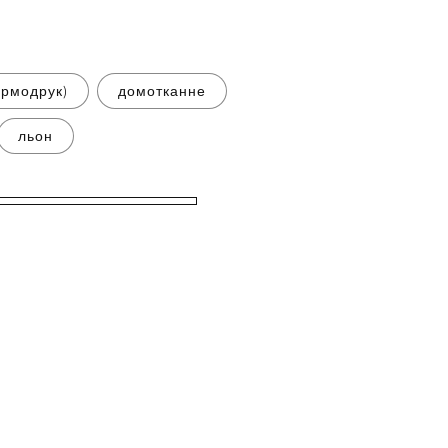
ермодрук)
домотканне
льон