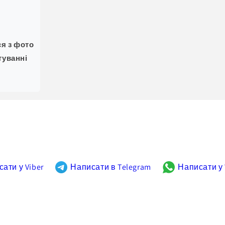
ся з фото
туванні
ати у Viber
Написати в Telegram
Написати у