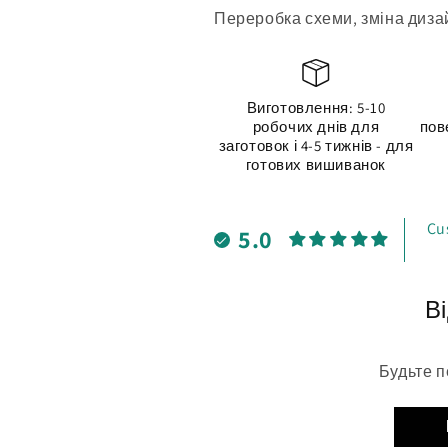
Переробка схеми, зміна дизай
Виготовлення: 5-10
робочих днів для
пов
заготовок і 4-5 тижнів - для
готових вишиванок
Cu
5.0
Ві
Будьте п