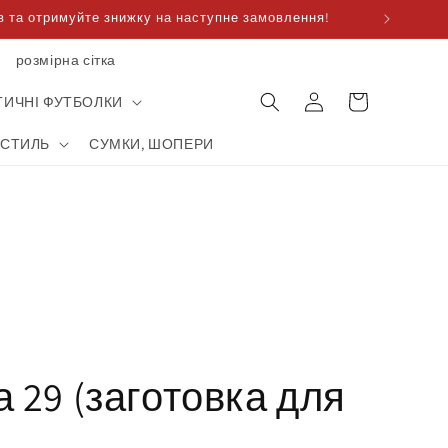
 та отримуйте знижку на наступне замовлення!
розмірна сітка
Корзина
увійти
для
ТИЧНІ ФУТБОЛКИ
покупок
КСТИЛЬ
СУМКИ, ШОПЕРИ
 29 (заготовка для