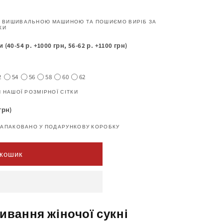
 ВИШИВАЛЬНОЮ МАШИНОЮ ТА ПОШИЄМО ВИРІБ ЗА
КИ
40-54 р. +1000 грн, 56-62 р. +1100 грн)
2
54
56
58
60
62
 НАШОЇ РОЗМІРНОЇ СІТКИ
грн)
ЗАПАКОВАНО У ПОДАРУНКОВУ КОРОБКУ
 кошик
ивання жіночої сукні