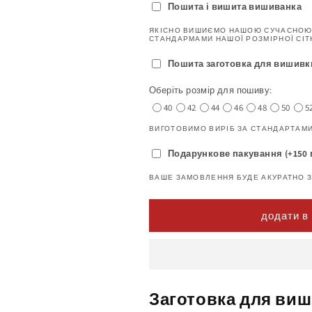
Пошита і вишита вишиванка
ЯКІСНО ВИШИЄМО НАШОЮ СУЧАСНОЮ
СТАНДАРМАМИ НАШОЇ РОЗМІРНОЇ СІТ
Пошита заготовка для вишивки (
Оберіть розмір для пошиву:
40
42
44
46
48
50
5
ВИГОТОВИМО ВИРІБ ЗА СТАНДАРТАМИ
Подарункове пакування (+150 
ВАШЕ ЗАМОВЛЕННЯ БУДЕ АКУРАТНО 
додати в
Заготовка для виш