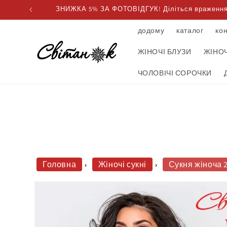
Пропустити
ЗНИЖКА 5% ЗА ФОТОВІДГУК! Діліться враженнями
та перейти
до вмісту
додому
каталог
ко
ЖІНОЧІ БЛУЗИ
ЖІНОЧ
ЧОЛОВІЧІ СОРОЧКИ
Головна
Жіночі сукні
Сукня жіноча 
Перейти
до
інформації
про
продукт