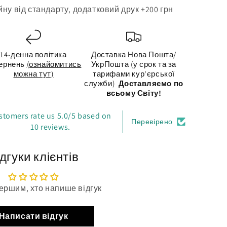
ну від стандарту, додатковий друк +200 грн
14-денна політика
Доставка Нова Пошта/
ернень
(ознайомитись
УкрПошта (у срок та за
можна тут)
тарифами кур'єрської
служби)
Доставляємо по
всьому Світу!
stomers rate us 5.0/5 based on
Перевірено
10 reviews.
дгуки клієнтів
ершим, хто напише відгук
Написати відгук