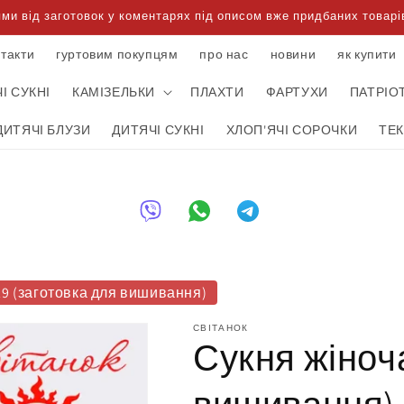
 від заготовок у коментарях під описом вже придбаних товарів
нтакти
гуртовим покупцям
про нас
новини
як купити
І СУКНІ
КАМІЗЕЛЬКИ
ПЛАХТИ
ФАРТУХИ
ПАТРІО
ДИТЯЧІ БЛУЗИ
ДИТЯЧІ СУКНІ
ХЛОП'ЯЧІ СОРОЧКИ
ТЕ
29 (заготовка для вишивання)
СВІТАНОК
Сукня жіноча