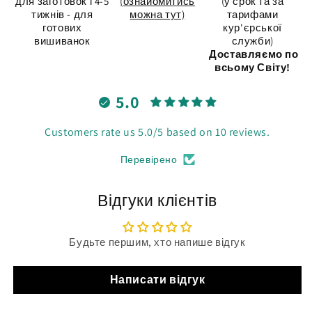
для заготовок і 4-5
(ознайомитись
(у срок та за
тижнів - для
можна тут)
тарифами
готових
кур'єрської
вишиванок
служби)
Доставляємо по
всьому Світу!
5.0
Customers rate us 5.0/5 based on 10 reviews.
Перевірено
Відгуки клієнтів
Будьте першим, хто напише відгук
Написати відгук