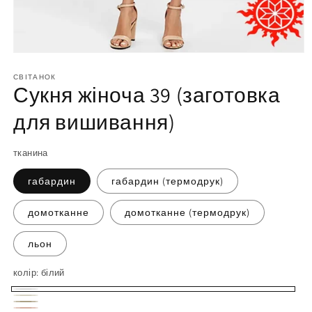
Відкрийте
матеріал
1
СВІТАНОК
Сукня жіноча 39 (заготовка
у
модальному
вікні
для вишивання)
тканина
габардин
габардин (термодрук)
домотканне
домотканне (термодрук)
льон
колір:
білий
білий
молочний
бежевий