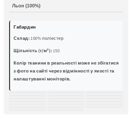
Льон (100%)
Габардин
Склад:
100% поліестер
Щільність (г/м²):
150
Колір тканини в реальності може не збігатися
з фото на сайті через відмінності у якості та
налаштуванні моніторів.
білий
молочний
світло-
зелена м'ята
блакитна м'ята
трава
пляшковий
жовтий
пісочний
персиковий
рожевий
червоний
бордовий
світла волошка
блакитна
електро-синій
темно-синій
баклажан
хакі
світло-сірий
чорний
бірюза