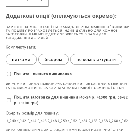
Зменшіть
Збільшити
кількість
кількість
Сукня
продукту
Додаткові опції (оплачуються окремо):
жіноча
Сукня
39
жіноча
ВАРТІСТЬ КОМПЛЕКТАЦІЇ НИТКАМИ/БІСЕРОМ, МАШИННОЇ ВИШИВКИ
ТА ПОШИВУ РОЗРАХОВУЄТЬСЯ ІНДИВІДУАЛЬНО ДЛЯ КОЖНОЇ
(заготовка
39
ЗАГОТОВКИ. НАШ МЕНЕДЖЕР ЗВ'ЯЖЕТЬСЯ З ВАМИ ДЛЯ
УЗГОДЖЕННЯ ДЕТАЛЕЙ
для
(заготовка
вишивання)
для
Комплектувати:
вишивання)
нитками
бісером
не комплектувати
Пошита і вишита вишиванка
ЯКІСНО ВИШИЄМО НАШОЮ СУЧАСНОЮ ВИШИВАЛЬНОЮ МАШИНОЮ
ТА ПОШИЄМО ВИРІБ ЗА СТАНДАРМАМИ НАШОЇ РОЗМІРНОЇ СІТКИ
Пошита заготовка для вишивки (40-54 р. +1000 грн, 56-62
р. +1100 грн)
Оберіть розмір для пошиву:
40
42
44
46
48
50
52
54
56
58
60
62
ВИГОТОВИМО ВИРІБ ЗА СТАНДАРТАМИ НАШОЇ РОЗМІРНОЇ СІТКИ