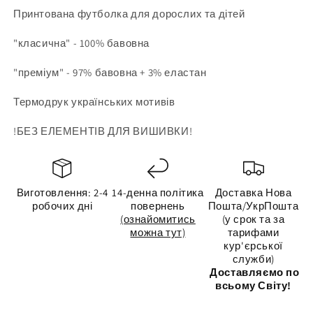
Принтована футболка для дорослих та дітей
"класична" - 100% бавовна
"преміум" - 97% бавовна + 3% еластан
Термодрук українських мотивів
!БЕЗ ЕЛЕМЕНТІВ ДЛЯ ВИШИВКИ!
Виготовлення: 2-4
14-денна політика
Доставка Нова
робочих дні
повернень
Пошта/УкрПошта
(ознайомитись
(у срок та за
можна тут)
тарифами
кур'єрської
служби)
Доставляємо по
всьому Світу!