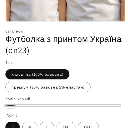
Відкрийте
матеріал
1
СВІТАНОК
Футболка з принтом Україна
у
модальному
вікні
(dn23)
Тип
класична (100% бавовна)
преміум (95% бавовна 5% еластан)
Колір:
чорний
чорний
білий
Розмір
S
M
L
XXL
XXXL