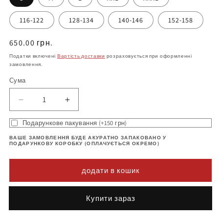
116-122
128-134
140-146
152-158
Нормальна
650.00 грн.
ціна
Податки включені
Вартість доставки
розраховується при оформленні
замовлення.
Сума
Зменшіть
Збільшити
кількість
кількість
Подарункове пакування (+150 грн)
Футболка
продукту
з
Футболка
ВАШЕ ЗАМОВЛЕННЯ БУДЕ АКУРАТНО ЗАПАКОВАНО У
принтом
з
ПОДАРУНКОВУ КОРОБКУ (ОПЛАЧУЄТЬСЯ ОКРЕМО)
Україна
принтом
(dn23)
Україна
додати в кошик
(dn23)
Buy it now