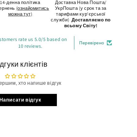
14-денна політика
Доставка Нова Пошта/
ернень
(ознайомитись
УкрПошта (у срок та за
можна тут)
тарифами кур'єрської
служби)
Доставляємо по
всьому Світу!
stomers rate us 5.0/5 based on
Перевірено
10 reviews.
дгуки клієнтів
ершим, хто напише відгук
Написати відгук