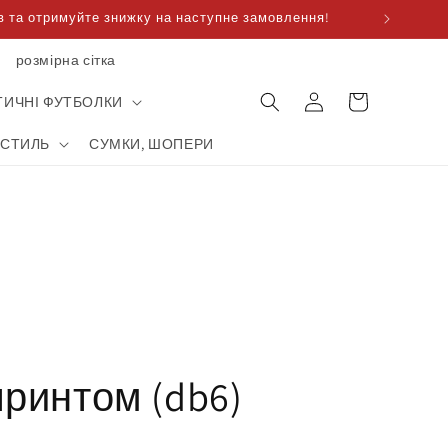
 та отримуйте знижку на наступне замовлення!
розмірна сітка
Корзина
увійти
для
ТИЧНІ ФУТБОЛКИ
покупок
КСТИЛЬ
СУМКИ, ШОПЕРИ
принтом (db6)