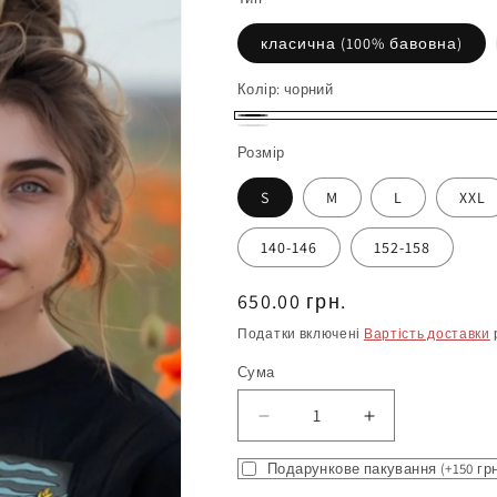
класична (100% бавовна)
Колір:
чорний
чорний
білий
Розмір
S
M
L
XXL
140-146
152-158
Нормальна
650.00 грн.
ціна
Податки включені
Вартість доставки
Сума
Зменшіть
Збільшити
кількість
кількість
Подарункове пакування (+150 гр
Футболка
продукту
з
Футболка