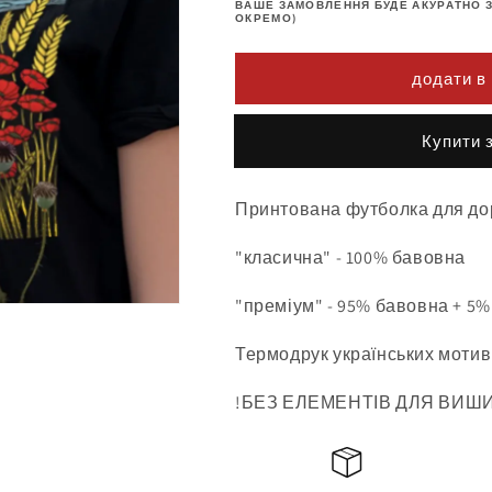
ВАШЕ ЗАМОВЛЕННЯ БУДЕ АКУРАТНО 
принтом
з
ОКРЕМО)
(db6)
принтом
(db6)
додати в
Buy it
Принтована футболка для дор
"класична" - 100% бавовна
"преміум" - 95% бавовна + 5%
Термодрук українських мотив
!БЕЗ ЕЛЕМЕНТІВ ДЛЯ ВИШ