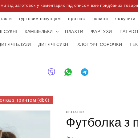
 від заготовок у коментарях під описом вже придбаних товарів
нтакти
гуртовим покупцям
про нас
новини
як купити
І СУКНІ
КАМІЗЕЛЬКИ
ПЛАХТИ
ФАРТУХИ
ПАТРІО
ДИТЯЧІ БЛУЗИ
ДИТЯЧІ СУКНІ
ХЛОП'ЯЧІ СОРОЧКИ
ТЕ
олка з принтом (db6)
СВІТАНОК
Футболка з 
Тип