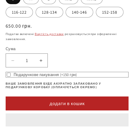
116-122
128-134
140-146
152-158
Нормальна
650.00 грн.
ціна
Податки включені
Вартість доставки
розраховується при оформленні
замовлення.
Сума
Зменшіть
Збільшити
кількість
кількість
Подарункове пакування (+150 грн)
Футболка
продукту
з
Футболка
ВАШЕ ЗАМОВЛЕННЯ БУДЕ АКУРАТНО ЗАПАКОВАНО У
принтом
з
ПОДАРУНКОВУ КОРОБКУ (ОПЛАЧУЄТЬСЯ ОКРЕМО)
Вірю
принтом
в
Вірю
додати в кошик
Україну
в
(dn1)
Україну
(dn1)