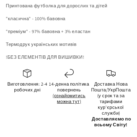
Принтована футболка для дорослих та дітей
"класична" - 100% бавовна
"преміум" - 97% бавовна + 3% еластан
Термодрук українських мотивів
!БЕЗ ЕЛЕМЕНТІВ ДЛЯ ВИШИВКИ!
Виготовлення: 2-4
14-денна політика
Доставка Нова
робочих дні
повернень
Пошта/УкрПошта
(ознайомитись
(у срок та за
можна тут)
тарифами
кур'єрської
служби)
Доставляємо по
всьому Світу!