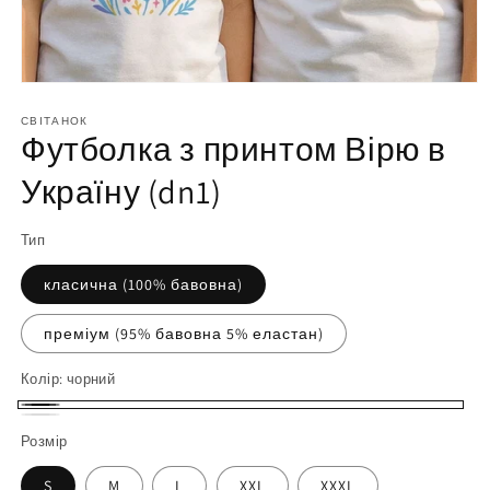
Відкрийте
матеріал
1
СВІТАНОК
Футболка з принтом Вірю в
у
модальному
вікні
Україну (dn1)
Тип
класична (100% бавовна)
преміум (95% бавовна 5% еластан)
Колір:
чорний
чорний
білий
Розмір
S
M
L
XXL
XXXL