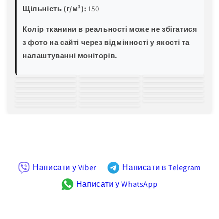
Щільність (г/м²):
150
Колір тканини в реальності може не збігатися
з фото на сайті через відмінності у якості та
налаштуванні моніторів.
білий
молочний
світло-
зелена м'ята
блакитна м'ята
трава
пляшковий
жовтий
пісочний
персиковий
рожевий
червоний
бордовий
світла волошка
блакитна
електро-синій
темно-синій
баклажан
хакі
світло-сірий
чорний
бірюза
Написати у Viber
Написати в Telegram
Написати у WhatsApp