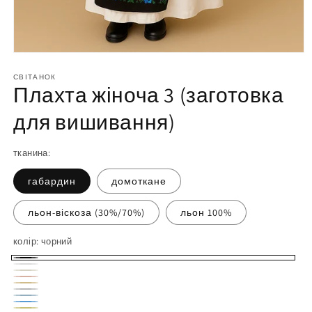
Відкрийте
матеріал
1
СВІТАНОК
Плахта жіноча 3 (заготовка
у
модальному
вікні
для вишивання)
тканина:
габардин
домоткане
льон-віскоза (30%/70%)
льон 100%
колір:
чорний
чорний
білий
молочний
персиковий
пісочний
світло-
небесний
блакитний