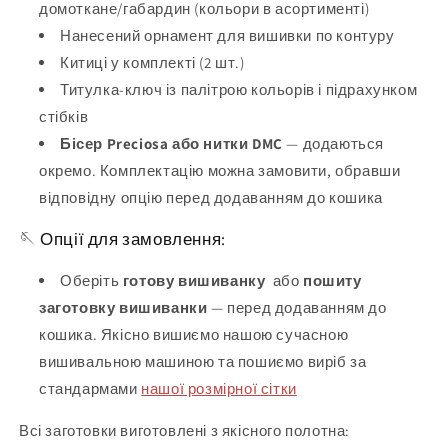
домоткане/габардин (кольори в асортименті)
Нанесений орнамент для вишивки по контуру
Китиці у комплекті (2 шт.)
Титулка-ключ із палітрою кольорів і підрахунком
стібків
Бісер Preciosa або нитки DMC
— додаються
окремо. Комплектацію можна замовити, обравши
відповідну опцію перед додаванням до кошика
🪡 Опції для замовлення:
Оберіть
готову вишиванку
або
пошиту
заготовку вишиванки
— перед додаванням до
кошика. Якісно вишиємо нашою сучасною
вишивальною машиною та пошиємо виріб за
стандармами
нашої розмірної сітки
Всі заготовки виготовлені з якісного полотна: