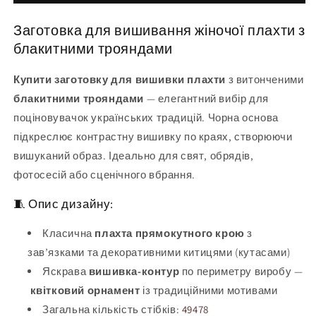
3
жіноча
(заготовка
3
Заготовка для вишивання жіночої плахти з
для
(заготовка
вишивання)
для
блакитними трояндами
вишивання)
Купити заготовку для вишивки плахти
з витонченими
блакитними трояндами
— елегантний вибір для
поціновувачок українських традицій. Чорна основа
підкреслює контрастну вишивку по краях, створюючи
вишуканий образ. Ідеально для свят, обрядів,
фотосесій або сценічного вбрання.
🧵 Опис дизайну:
Класична
плахта прямокутного крою
з
зав’язками та декоративними китицями (кутасами)
Яскрава
вишивка-контур
по периметру виробу —
квітковий орнамент
із традиційними мотивами
Загальна кількість стібків:
49478