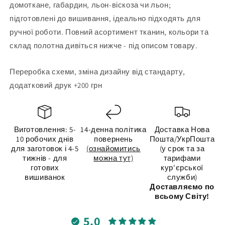
домоткане, габардин, льон-віскоза чи льон;
підготовлені до вишивання, ідеально підходять для
ручної роботи. Повний асортимент тканин, кольори та
склад полотна дивіться нижче - під описом товару.
Переробка схеми, зміна дизайну від стандарту,
додатковий друк +200 грн
Виготовлення: 5-
14-денна політика
Доставка Нова
10 робочих днів
повернень
Пошта/УкрПошта
для заготовок і 4-5
(ознайомитись
(у срок та за
тижнів - для
можна тут)
тарифами
готових
кур'єрської
вишиванок
служби)
Доставляємо по
всьому Світу!
5.0