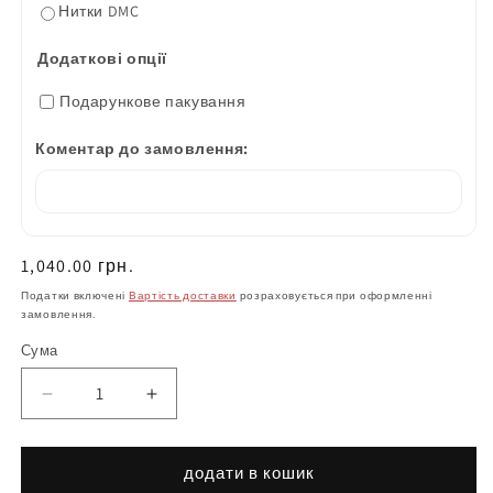
Нитки DMC
Додаткові опції
Подарункове пакування
Коментар до замовлення:
Нормальна
1,040.00 грн.
ціна
Податки включені
Вартість доставки
розраховується при оформленні
замовлення.
Сума
Зменшіть
Збільшити
кількість
кількість
Плахта
продукту
жіноча
Плахта
додати в кошик