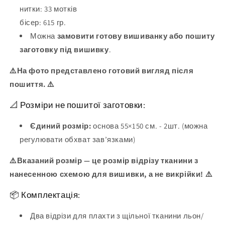
нитки:
33
мотків
бісер:
615
гр.
Можна
замовити готову вишиванку або пошиту
заготовку під вишивку
.
⚠️На фото представлено готовий вигляд після
пошиття. ⚠️
📐 Розміри не пошитої заготовки:
Єдиний розмір:
основа 55×150 см. - 2шт. (можна
регулювати обхват зав’язками)
⚠️Вказаний розмір — це розмір відрізу тканини з
нанесенною схемою для вишивки, а не викрійки! ⚠️
📦 Комплектація:
Два відрізи для плахти з щільної тканини льон/