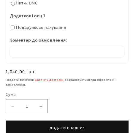
Нитки DMC
Додаткові опції
Подарункове пакування
Коментар до замовлення:
Нормальна
1,040.00 грн.
ціна
Податки включені
Вартість доставки
розраховується при оформленні
замовлення.
Сума
Зменшіть
Збільшити
кількість
кількість
Плахта
продукту
жіноча
Плахта
додати в кошик