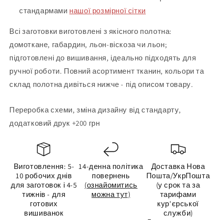
стандармами
нашої розмірної сітки
Всі заготовки виготовлені з якісного полотна:
домоткане, габардин, льон-віскоза чи льон;
підготовлені до вишивання, ідеально підходять для
ручної роботи. Повний асортимент тканин, кольори та
склад полотна дивіться нижче - під описом товару.
Переробка схеми, зміна дизайну від стандарту,
додатковий друк +200 грн
Виготовлення: 5-
14-денна політика
Доставка Нова
10 робочих днів
повернень
Пошта/УкрПошта
для заготовок і 4-5
(ознайомитись
(у срок та за
тижнів - для
можна тут)
тарифами
готових
кур'єрської
вишиванок
служби)