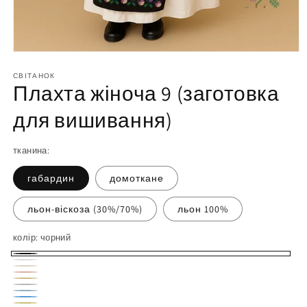
Відкрийте
матеріал
1
СВІТАНОК
Плахта жіноча 9 (заготовка
у
модальному
вікні
для вишивання)
тканина:
габардин
домоткане
льон-віскоза (30%/70%)
льон 100%
колір:
чорний
чорний
білий
молочний
персиковий
пісочний
світло-
небесний
блакитний