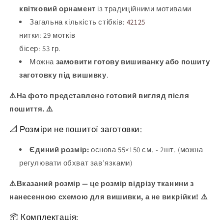
квітковий орнамент
із традиційними мотивами
Загальна кількість стібків:
42125
нитки:
29
мотків
бісер:
53
гр.
Можна
замовити готову вишиванку або пошиту
заготовку під вишивку
.
⚠️На фото представлено готовий вигляд після
пошиття. ⚠️
📐 Розміри не пошитої заготовки:
Єдиний розмір:
основа 55×150 см. - 2шт. (можна
регулювати обхват зав’язками)
⚠️Вказаний розмір — це розмір відрізу тканини з
нанесенною схемою для вишивки, а не викрійки! ⚠️
📦 Комплектація: