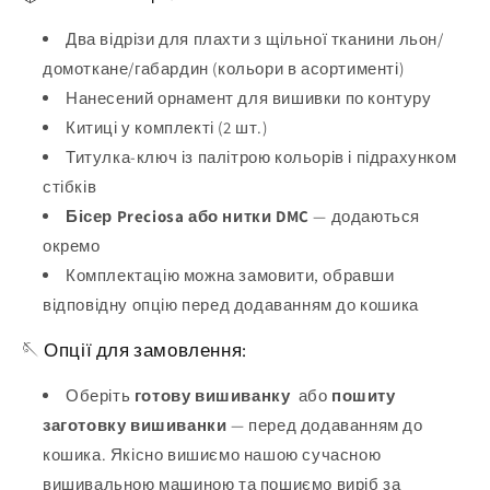
Два відрізи для плахти з щільної тканини льон/
домоткане/габардин (кольори в асортименті)
Нанесений орнамент для вишивки по контуру
Китиці у комплекті (2 шт.)
Титулка-ключ із палітрою кольорів і підрахунком
стібків
Бісер Preciosa або нитки DMC
— додаються
окремо
Комплектацію можна замовити, обравши
відповідну опцію перед додаванням до кошика
🪡 Опції для замовлення:
Оберіть
готову вишиванку
або
пошиту
заготовку вишиванки
— перед додаванням до
кошика. Якісно вишиємо нашою сучасною
вишивальною машиною та пошиємо виріб за