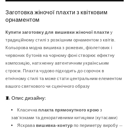
9
жіноча
(заготовка
9
Заготовка жіночої плахти з квітковим
для
(заготовка
вишивання)
для
орнаментом
вишивання)
Купити заготовку для вишивки жіночої плахти
у
традиційному стилі з розкішним орнаментом з квітів.
Кольорова модна вишивка з рожевих, фіолетових і
червоних бутонів на чорному фоні створює ефектну
композицію, натхненну автентичним українським
строєм. Плахта чудово підходить до сорочок в
етнічному стилі та може стати центральним елементом
вашого святкового чи сценічного образу
🧵 Опис дизайну:
Класична
плахта прямокутного крою
з
зав’язками та декоративними китицями (кутасами)
Яскрава
вишивка-контур
по периметру виробу —