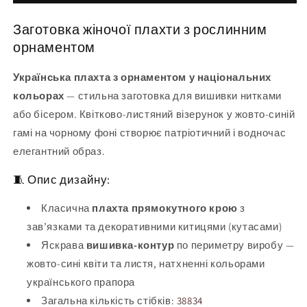
6
жіноча
(заготовка
6
Заготовка жіночої плахти з рослинним
для
(заготовка
вишивання)
для
орнаментом
вишивання)
Українська плахта з орнаментом у національних
кольорах
— стильна заготовка для вишивки нитками
або бісером. Квітково-листяний візерунок у жовто-синій
гамі на чорному фоні створює патріотичний і водночас
елегантний образ.
🧵 Опис дизайну:
Класична
плахта прямокутного крою
з
зав’язками та декоративними китицями (кутасами)
Яскрава
вишивка-контур
по периметру виробу —
жовто-сині квіти та листя, натхненні кольорами
українського прапора
Загальна кількість стібків:
38834