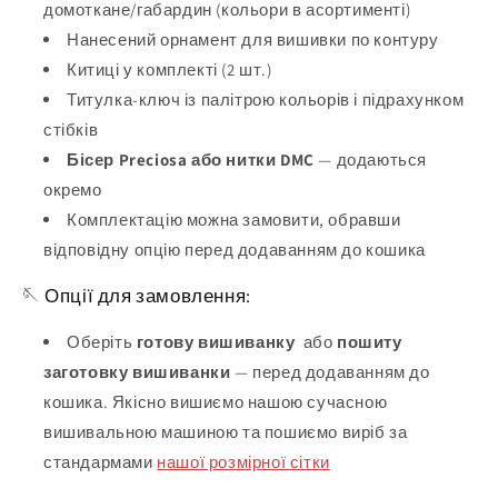
домоткане/габардин (кольори в асортименті)
Нанесений орнамент для вишивки по контуру
Китиці у комплекті (2 шт.)
Титулка-ключ із палітрою кольорів і підрахунком
стібків
Бісер Preciosa або нитки DMC
— додаються
окремо
Комплектацію можна замовити, обравши
відповідну опцію перед додаванням до кошика
🪡 Опції для замовлення:
Оберіть
готову вишиванку
або
пошиту
заготовку вишиванки
— перед додаванням до
кошика. Якісно вишиємо нашою сучасною
вишивальною машиною та пошиємо виріб за
стандармами
нашої розмірної сітки