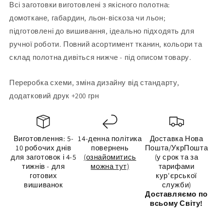
Всі заготовки виготовлені з якісного полотна:
домоткане, габардин, льон-віскоза чи льон;
підготовлені до вишивання, ідеально підходять для
ручної роботи. Повний асортимент тканин, кольори та
склад полотна дивіться нижче - під описом товару.
Переробка схеми, зміна дизайну від стандарту,
додатковий друк +200 грн
Виготовлення: 5-
14-денна політика
Доставка Нова
10 робочих днів
повернень
Пошта/УкрПошта
для заготовок і 4-5
(ознайомитись
(у срок та за
тижнів - для
можна тут)
тарифами
готових
кур'єрської
вишиванок
служби)
Доставляємо по
всьому Світу!