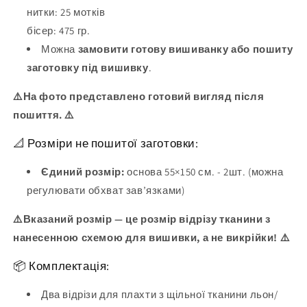
нитки:
25
мотків
бісер:
475
гр.
Можна
замовити готову вишиванку або пошиту
заготовку під вишивку
.
⚠️На фото представлено готовий вигляд після
пошиття. ⚠️
📐 Розміри не пошитої заготовки:
Єдиний розмір:
основа 55×150 см. - 2шт. (можна
регулювати обхват зав’язками)
⚠️Вказаний розмір — це розмір відрізу тканини з
нанесенною схемою для вишивки, а не викрійки! ⚠️
📦 Комплектація:
Два відрізи для плахти з щільної тканини льон/