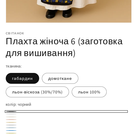
Відкрийте
матеріал
1
СВІТАНОК
Плахта жіноча 6 (заготовка
у
модальному
вікні
для вишивання)
тканина:
габардин
домоткане
льон-віскоза (30%/70%)
льон 100%
колір:
чорний
чорний
білий
молочний
персиковий
пісочний
світло-
небесний
блакитний