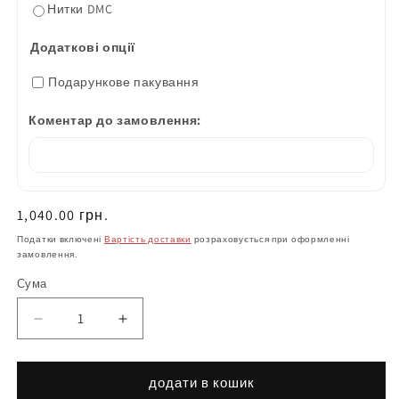
Нитки DMC
Додаткові опції
Подарункове пакування
Коментар до замовлення:
Нормальна
1,040.00 грн.
ціна
Податки включені
Вартість доставки
розраховується при оформленні
замовлення.
Сума
Зменшіть
Збільшити
кількість
кількість
Плахта
продукту
жіноча
Плахта
додати в кошик