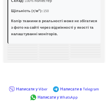
Склад:
100% поліестер
Щільність (г/м²):
150
Колір тканини в реальності може не збігатися
з фото на сайті через відмінності у якості та
налаштуванні моніторів.
білий
молочний
світло-
зелена м'ята
блакитна м'ята
трава
пляшковий
жовтий
пісочний
персиковий
рожевий
червоний
бордовий
світла волошка
блакитна
електро-синій
темно-синій
баклажан
хакі
світло-сірий
чорний
бірюза
Написати у Viber
Написати в Telegram
Написати у WhatsApp