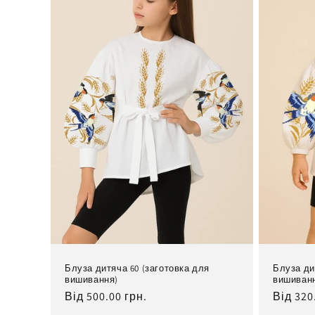
Блуза дитяча 60 (заготовка для
Блуза ди
вишивання)
вишиван
Нормальна
Від 500.00 грн.
Норма
Від 320
ціна
ціна