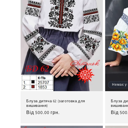
Немає у
Блуза дитяча 62 (заготовка для
Блуза ди
вишивання)
вишиван
Нормальна
Від 500.00 грн.
Норма
Від 500
ціна
ціна