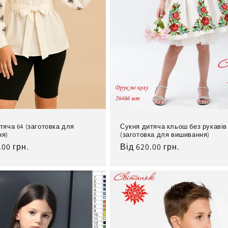
тяча 64 (заготовка для
Сукня дитяча кльош без рукавів
ня)
(заготовка для вишивання)
льна
.00 грн.
Нормальна
Від 620.00 грн.
ціна