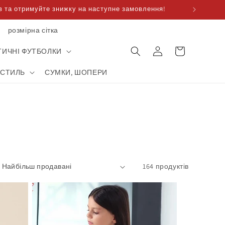
 та отримуйте знижку на наступне замовлення!
розмірна сітка
Корзина
увійти
для
ТИЧНІ ФУТБОЛКИ
покупок
КСТИЛЬ
СУМКИ, ШОПЕРИ
164 продуктів