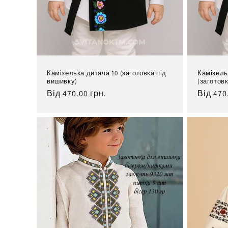
Камізелька дитяча 10 (заготовка під
Камізель
вишивку)
(заготов
Нормальна
Від 470.00 грн.
Норма
Від 470
ціна
ціна