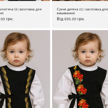
хлоп'яча 58 (заготовка для
Сукня дитяча 211 (заготовка для
ня)
вишивання)
льна
.00 грн.
Нормальна
Від 690.00 грн.
ціна