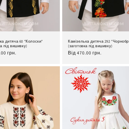
ка дитяча 60 "Колоски"
Камізелька дитяча 292 "Чорнобр
ка під вишивку)
(заготовка під вишивку)
льна
.00 грн.
Нормальна
Від 470.00 грн.
ціна