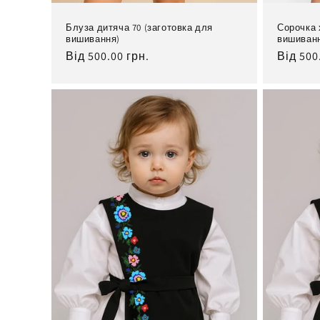
Блуза дитяча 70 (заготовка для
Сорочка 
вишивання)
вишиван
Нормальна
Від 500.00 грн.
Норма
Від 500
ціна
ціна