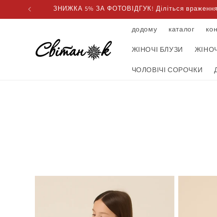
Пропустити
ЗНИЖКА 5% ЗА ФОТОВІДГУК! Діліться враженнями
та перейти
до вмісту
додому
каталог
ко
ЖІНОЧІ БЛУЗИ
ЖІНОЧ
ЧОЛОВІЧІ СОРОЧКИ