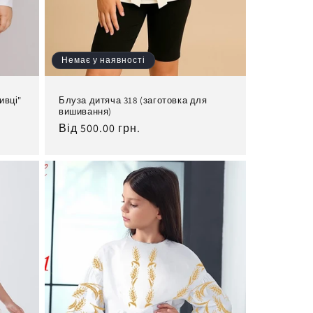
Немає у наявності
ивці"
Блуза дитяча 318 (заготовка для
вишивання)
Нормальна
Від 500.00 грн.
ціна