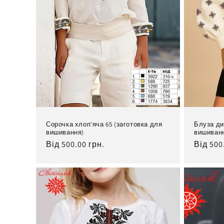
Сорочка хлоп'яча 65 (заготовка для
Блуза ди
вишивання)
вишиван
Нормальна
Від 500.00 грн.
Норма
Від 500
ціна
ціна