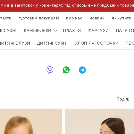
 від заготовок у коментарях під описом вже придбаних товарів
нтакти
гуртовим покупцям
про нас
новини
як купити
І СУКНІ
КАМІЗЕЛЬКИ
ПЛАХТИ
ФАРТУХИ
ПАТРІО
ДИТЯЧІ БЛУЗИ
ДИТЯЧІ СУКНІ
ХЛОП'ЯЧІ СОРОЧКИ
ТЕ
Поділ: